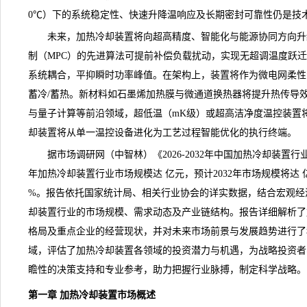
0℃）下的系统稳定性、快速升降温响应及长期密封可靠性仍是技
未来，
加热冷却装置
将向超高精度、智能化与能源协同方向升
制（MPC）的先进算法可提前补偿负载扰动，实现无超调温度跃迁
系统耦合，平抑瞬时功率峰值。在架构上，装置将作为微电网柔性
蓄冷/蓄热。新材料如
石墨烯
加热膜与微通道换热器将提升热传导
与量子计算等前沿领域，超低温（mK级）或超高洁净度温控装置
却装置
将从单一温控设备进化为工艺过程智能优化的执行终端。
据
市场调研
网（中智林）《
2026-2032年中国加热冷却装
年加热冷却装置行业市场
规模
达 亿元，预计2032年市场规模将达
%。报告依托国家统计局、相关行业协会的详实数据，结合宏观经
却装置行业的市场规模、需求动态及产业链结构。报告详细解析了
格局及重点企业的经营现状，并对未来市场前景与发展
趋势
进行了
域，评估了加热冷却装置各领域的投资潜力与机遇，为战略投资者
瞻性的决策支持和专业参考，助力把握行业脉搏，制定科学战略。
第一章 加热冷却装置市场概述