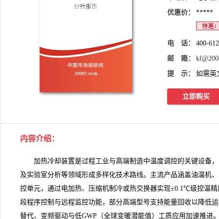
优惠价：
*****
电 话：
400-61
邮 箱：
kf@200
提 示：
如需英
立即购买
内容介绍
：
加热冷却装置
是过程工业与高端制造中温度调控的关键设备，
及实验室分析等领域形成多样化技术路线。主流产品涵盖油温机、
控单元，通过电加热、压缩机制冷或热交换器实现±0.1℃级控温精
段程序控制与远程监控功能，部分高端型号支持能量回收以降低运
替代、变频驱动与低GWP（全球变暖潜能值）工质应用加速推进。然