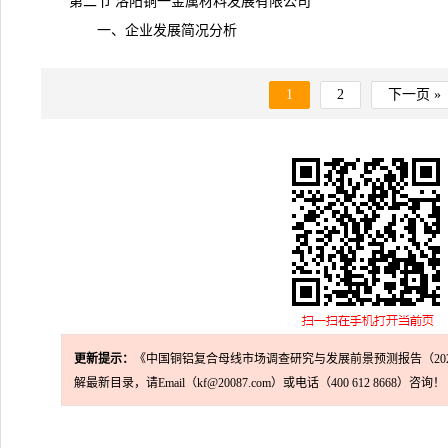
第二节 洛阳铜一金属材料发展有限公司
一、企业发展简况分析
1
2
下一页 »
更新提示：
《中国铜铝复合母线市场调查研究与发展前景预测报告（2025
解最新目录，请Email（kf@20087.com）或电话（400 612 8668）咨询！