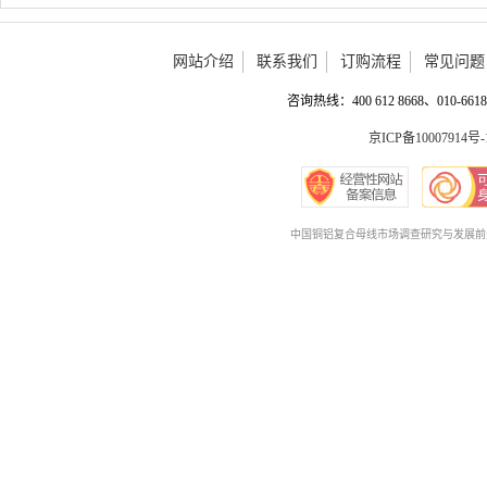
网站介绍
联系我们
订购流程
常见问题
咨询热线：400 612 8668、010-6618 
京ICP备10007914号-
中国铜铝复合母线市场调查研究与发展前景预测