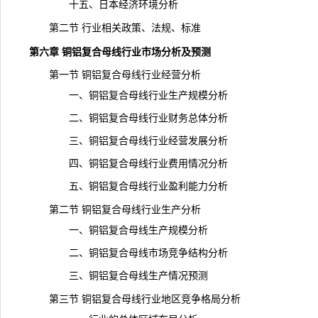
十五、日本经济环境分析
第二节 行业相关政策、法规、标准
第六章 铜铝复合母线行业市场分析及预测
第一节 铜铝复合母线行业经营分析
一、铜铝复合母线行业生产规模分析
二、铜铝复合母线行业财务总体分析
三、铜铝复合母线行业经营发展分析
四、铜铝复合母线行业费用情况分析
五、铜铝复合母线行业盈利能力分析
第二节 铜铝复合母线行业生产分析
一、铜铝复合母线生产规模分析
二、铜铝复合母线市场竞争结构分析
三、铜铝复合母线生产情况预测
第三节 铜铝复合母线行业地区竞争格局分析