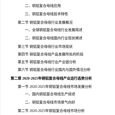
二、铜铝复合母线应用
三、铜铝复合母线技术特性
第二节 铜铝复合母线行业发展概况
一、全球铜铝复合母线行业发展简述
二、铜铝复合母线国内
行业现状
阐述
第三节 铜铝复合母线行业市场
现状
第四节 铜铝复合母线产品发展所处的阶段
第五节 铜铝复合母线行业产业链分析
第六节 铜铝复合母线行业国内与国外情况分析
第二章 2020-2025年铜铝复合母线产业运行态势分析
第一节 2020-2025年铜铝复合母线市场发展分析
一、国内铜铝复合母线生产综述
二、铜铝复合母线市场景气向好
第二节 2020-2025年铜铝复合母线市场分析