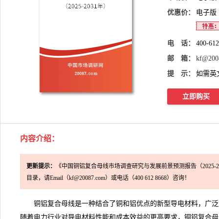
优惠价：
电子版
电 话：
400-61
邮 箱：
kf@200
提 示：
如需英
立即购买
内容介绍
：
更新提示：
《中国铜铝复合母线市场调查研究与发展前景预测报告（2025-2
目录，请Email（kf@20087.com）或电话（400 612 8668）咨询！
铜铝复合母线是一种结合了铜和铝优点的新型导电材料，广泛
随着电力行业对导电材料性能和成本效益的更高要求，
铜铝复合母