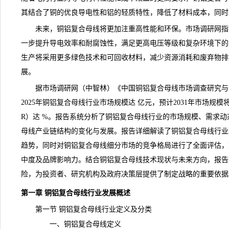
其结合了铜的优良导电性和铝的轻质特性，降低了材料成本，同时
未来，铜铝复合母线将更加注重高性能和环保。
市场调研网
指
一步提升导电效率和耐腐蚀性，满足更高电压等级和复杂环境下的
生产将采用更多绿色技术和可回收材料，减少资源消耗和废弃物排
展。
据市场
调研
网（中智林）《
中国铜铝复合母线市场调查研究与发展
2025年铜铝复合母线行业市场规模达 亿元，预计2031年市场规模
R）达 %。报告系统分析了铜铝复合母线行业的市场规模、需求动
母线
产业链
结构的变化与发展。报告详细解读了铜铝复合母线行业
趋势，同时对铜铝复合母线细分市场的竞争格局进行了全面评估，
中度及品牌影响力。结合铜铝复合母线技术现状与未来方向，报告
险，为投资者、研究机构及政府决策层提供了制定战略的重要依据
第一章 铜铝复合母线行业发展概述
第一节 铜铝复合母线行业定义及分类
一、铜铝复合母线定义