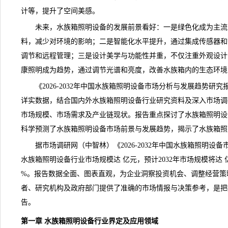
计等，提升了空间美感。
未来，
水族箱照明设备
的发展前景看好：一是绿色化成为主流
料，减少对环境的影响；二是智能化水平提升，通过集成传感器和
调节和远程管理；三是设计美学与功能性并重，不仅注重外观设计
康照明成为趋势，通过调节光谱和亮度，改善水族箱内的生态环境
《2026-2032年中国水族箱照明设备市场分析与发展趋势研
详实数据，结合国内外水族箱照明设备行业研究资料及深入市场调
市场规模、市场需求及产业链现状。报告重点探讨了水族箱照明设
科学预测了水族箱照明设备市场前景与发展趋势，揭示了水族箱照
据市场调研网（中智林）《
2026-2032年中国水族箱照明
水族箱照明设备行业市场规模达 亿元，预计2032年市场规模将达 
%。报告数据全面、图表直观，为企业洞察投资机会、调整经营策
者、研究机构及政府部门提供了准确的市场情报与决策参考，是把
告。
第一章 水族箱照明设备行业界定及应用领域