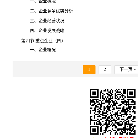
一、企业概况
二、企业竞争优势分析
三、企业经营状况
四、企业发展战略
第四节 重点企业（四）
一、企业概况
1
2
下一页 »