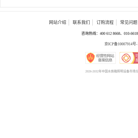
网站介绍
联系我们
订购流程
常见问题
咨询热线：400 612 8668、010-6618 
京ICP备10007914号-
2026-2032年中国水族箱照明设备市