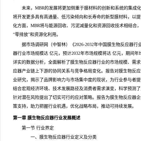
未来，MBR的发展将更加侧重于膜材料的创新和系统的集成
将开发更多具有高通量、低污染倾向和长寿命的新型膜材料，以提
化方面，MBR将与能源回收、污泥减量化和资源回收技术相结合
“零排放”和资源化利用。
据市场调研网（中智林）《
2026-2032年中国膜生物反应器
器行业市场规模达 亿元，预计2032年市场规模将达 亿元，期间年
详实的数据分析，全面解析了膜生物反应器行业的市场规模、需求
应器产业链上下游的协同关系与
竞争
格局变化。报告对膜生物反应
业研究，揭示了品牌影响力与市场集中度的现状，为行业参与者提
结合宏观经济环境、技术发展路径及消费者需求演变，科学
预测
了
针对潜在风险提出了切实可行的应对策略。报告为膜生物反应器企
策支持，助力把握行业机遇，优化战略布局，推动可持续发展。
第一章 膜生物反应器行业发展概述
第一节 行业界定
一、膜生物反应器行业定义及分类