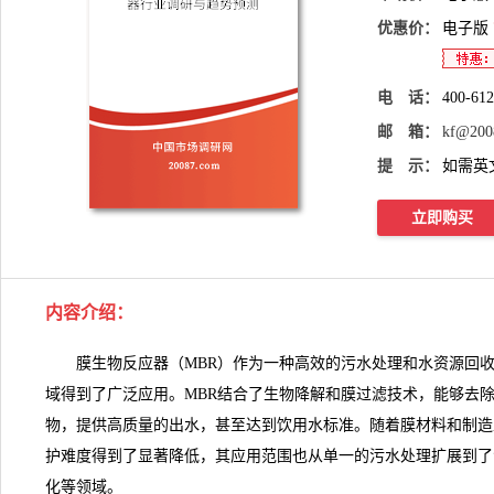
优惠价：
电子版
电 话：
400-61
邮 箱：
kf@200
提 示：
如需英
立即购买
内容介绍
：
膜生物反应器
（MBR）作为一种高效的污水处理和
水资源
回
域得到了广泛应用。MBR结合了生物降解和膜过滤技术，能够去
物，提供高质量的出水，甚至达到饮用水标准。随着膜材料和制造
护难度得到了显著降低，其应用范围也从单一的污水处理扩展到了
化等领域。