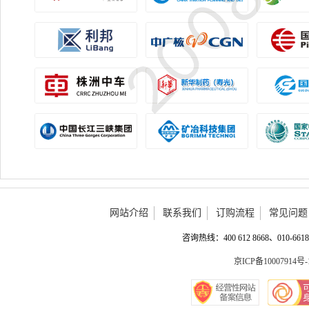
网站介绍
联系我们
订购流程
常见问题
咨询热线：400 612 8668、010-6618 
京ICP备10007914号-