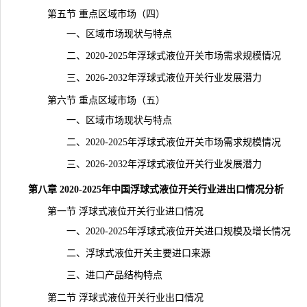
第五节 重点区域市场（四）
一、区域市场现状与特点
二、2020-2025年浮球式液位开关市场需求规模情况
三、2026-2032年浮球式液位开关行业发展潜力
第六节 重点区域市场（五）
一、区域市场现状与特点
二、2020-2025年浮球式液位开关市场需求规模情况
三、2026-2032年浮球式液位开关行业发展潜力
第八章 2020-2025年中国浮球式液位开关行业进出口情况分析
第一节 浮球式液位开关行业进口情况
一、2020-2025年浮球式液位开关进口规模及增长情况
二、浮球式液位开关主要进口来源
三、进口产品结构特点
第二节 浮球式液位开关行业出口情况