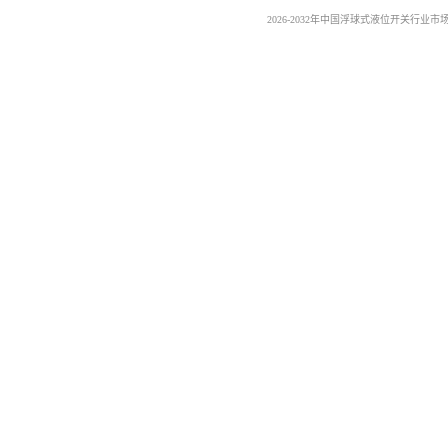
2026-2032年中国浮球式液位开关行业