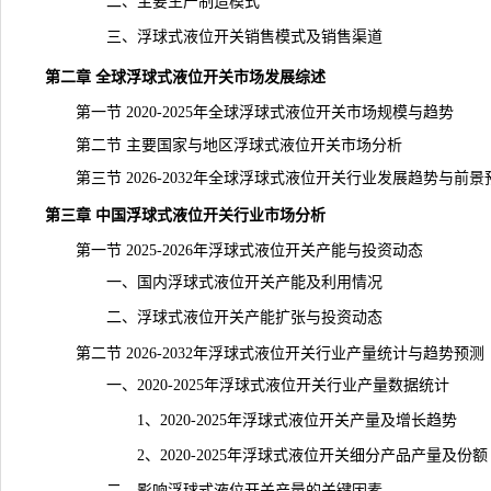
二、主要生产制造模式
三、浮球式液位开关销售模式及销售渠道
第二章 全球浮球式液位开关市场发展综述
第一节 2020-2025年全球浮球式液位开关市场规模与趋势
第二节 主要国家与地区浮球式液位开关市场分析
第三节 2026-2032年全球浮球式液位开关行业发展趋势与前景
第三章 中国浮球式液位开关行业市场分析
第一节 2025-2026年浮球式液位开关产能与投资动态
一、国内浮球式液位开关产能及利用情况
二、浮球式液位开关产能扩张与投资动态
第二节 2026-2032年浮球式液位开关行业产量统计与趋势预测
一、2020-2025年浮球式液位开关行业产量数据统计
1、2020-2025年浮球式液位开关产量及增长趋势
2、2020-2025年浮球式液位开关细分产品产量及份额
二、影响浮球式液位开关产量的关键因素