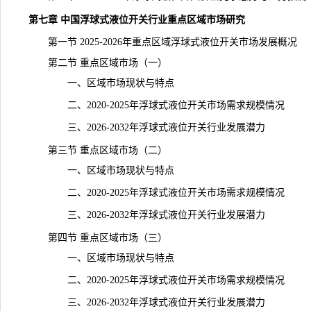
第七章 中国浮球式液位开关行业重点区域
市场研究
第一节 2025-2026年重点区域浮球式液位开关市场发展概况
第二节 重点区域市场（一）
一、区域市场现状与特点
二、2020-2025年浮球式液位开关市场需求规模情况
三、2026-2032年浮球式液位开关行业发展潜力
第三节 重点区域市场（二）
一、区域市场现状与特点
二、2020-2025年浮球式液位开关市场需求规模情况
三、2026-2032年浮球式液位开关行业发展潜力
第四节 重点区域市场（三）
一、区域市场现状与特点
二、2020-2025年浮球式液位开关市场需求规模情况
三、2026-2032年浮球式液位开关行业发展潜力