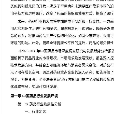
类似药和孤儿药的开发，满足了罕见病和未满足医疗需求市场的迫
电子处方和远程医疗，改变了
药品
的获取和使用方式，提高了医疗
未来，药品行业的发展将更加侧重于创新和可持续性。一方面
用AI和机器学习进行药物筛选，将缩短新药上市时间，降低研发
念的融入，将推动药品生产过程的环保化，如减少废弃物、采用可
环境的影响。此外，随着全球健康公平性的提升，
药品
的可负担性
《
2025-2031年中国药品市场深度调查研究与发展趋势分析报
面解析了药品行业的市场规模、市场需求及发展
现状
。报告深入探
技术发展方向，并结合宏观经济环境与消费者需求变化，对药品行
示了潜在增长空间。通过对药品重点企业的深入研究，报告评估了
演变，为投资者、企业决策者及银行信贷部门提供了权威的市场洞
化战略布局，实现可持续发展。
第一章 中国药品行业发展环境
第一节 药品行业及属性分析
一、行业定义