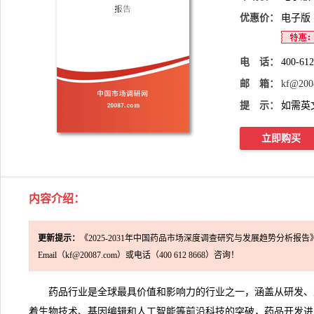
优惠价：
电子版
电 话：
400-61
邮 箱：
kf@200
提 示：
如需英
立即购买
内容介绍：
更新提示：
《2025-2031年中国药品市场深度调查研究与发展趋势分析报
Email（kf@20087.com）或电话（400 612 8668）咨询！
药品行业是全球最具价值和影响力的行业之一，涵盖从研发、
着生物技术、基因编辑和人工智能等前沿科技的突破，药品开发进