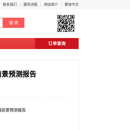
联系我们
服务流程
网站简介
繁体中文
订单查询
展前景预测报告
发展前景预测报告