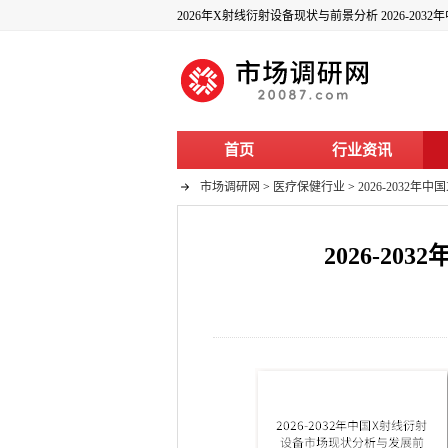
2026年X射线衍射设备现状与前景分析 2026-2
首页
行业资讯
市场调研网
>
医疗保健行业
>
2026-203
2026-2