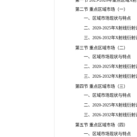
第一节 2025-2026年重点区域
第二节 重点区域市场（一）
一、区域市场现状与特点
二、2020-2025年X射线衍射
三、2026-2032年X射线衍射
第三节 重点区域市场（二）
一、区域市场现状与特点
二、2020-2025年X射线衍射
三、2026-2032年X射线衍射
第四节 重点区域市场（三）
一、区域市场现状与特点
二、2020-2025年X射线衍射
三、2026-2032年X射线衍射
第五节 重点区域市场（四）
一、区域市场现状与特点