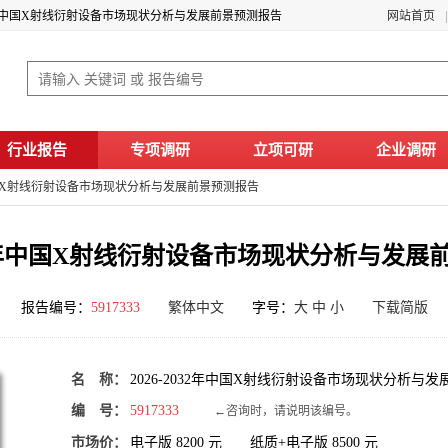
032年中国X射线衍射设备市场现状分析与发展前景预测报告
网站首页
行业报告
专项调研
立项可研
企业调研
2年中国X射线衍射设备市场现状分析与发展前景预测报告
032年中国X射线衍射设备市场现状分析与发
报告编号：
5917333
繁体中文
字号：
大
中
小
下载简版
名 称：
2026-2032年中国X射线衍射设备市场现状分析与
编 号：
5917333
←咨询时，请说明该编号。
市场价：
电子版
8200
元 纸质+电子版
8500
元