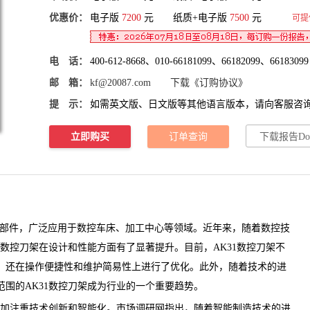
优惠价：
电子版
7200
元 纸质+电子版
7500
元
可提
电 话：
400-612-8668、010-66181099、66182099、66183099
邮 箱：
kf@20087.com
下载《订购协议》
提 示：
如需英文版、日文版等其他语言版本，请向客服咨
立即购买
订单查询
下载报告Do
部件，广泛应用于数控车床、加工中心等领域。近年来，随着数控技
1数控刀架在设计和性能方面有了显著提升。目前，AK31数控刀架不
，还在操作便捷性和维护简易性上进行了优化。此外，随着技术的进
范围的
AK31数控刀架
成为行业的一个重要趋势。
加注重技术创新和智能化。
市场调研网
指出，随着智能制造技术的进