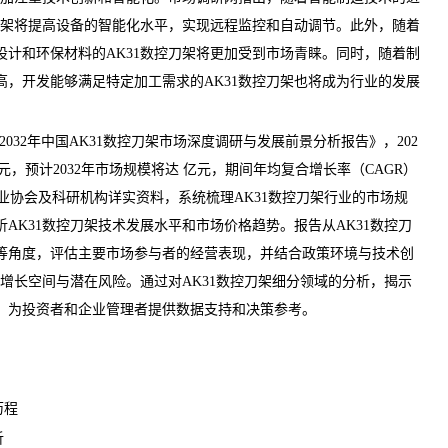
控刀架将提高设备的智能化水平，实现远程监控和自动调节。此外，随着
设计和环保材料的AK31数控刀架将更加受到市场青睐。同时，随着制
高，开发能够满足特定加工需求的AK31数控刀架也将成为行业的发展
26-2032年中国AK31数控刀架市场深度调研与发展前景分析报告
》，202
亿元，预计2032年市场规模将达 亿元，期间年均复合增长率（CAGR）
业协会及科研机构详实资料，系统梳理AK31数控刀架行业的市场规
AK31数控刀架技术发展水平和市场价格趋势。报告从AK31数控刀
等角度，评估主要市场参与者的经营表现，并结合政策环境与技术创
来增长空间与潜在风险。通过对AK31数控刀架细分领域的分析，揭示
，为投资者和企业管理者提供数据支持和决策参考。
历程
析