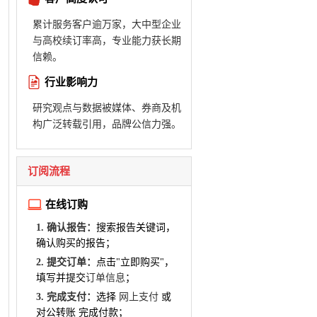
累计服务客户逾万家，大中型企业
与高校续订率高，专业能力获长期
信赖。
行业影响力
研究观点与数据被媒体、券商及机
构广泛转载引用，品牌公信力强。
订阅流程
在线订购
1. 确认报告：
搜索报告关键词，
确认购买的报告；
2. 提交订单：
点击"立即购买"，
填写并提交
订单信息
；
3. 完成支付：
选择
网上支付
或
对公转账 完成付款；