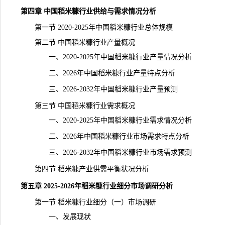
第四章 中国稻米糠行业供给与需求情况分析
第一节 2020-2025年中国稻米糠行业总体规模
第二节 中国稻米糠行业产量概况
一、2020-2025年中国稻米糠行业产量情况分析
二、2026年中国稻米糠行业产量特点分析
三、2026-2032年中国稻米糠行业产量预测
第三节 中国稻米糠行业需求概况
一、2020-2025年中国稻米糠行业需求情况分析
二、2026年中国稻米糠行业市场需求特点分析
三、2026-2032年中国稻米糠行业市场需求预测
第四节 稻米糠产业供需平衡状况分析
第五章 2025-2026年稻米糠行业细分市场调研分析
第一节 稻米糠行业细分（一）市场调研
一、发展现状