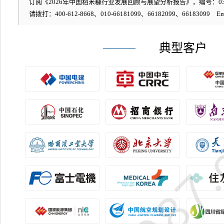
订阅《2026年中国稻米糠行业发展回顾与展望分析报告》，编号：037
请拨打：400-612-8668、010-66181099、66182099、66183099 Em
典型客户