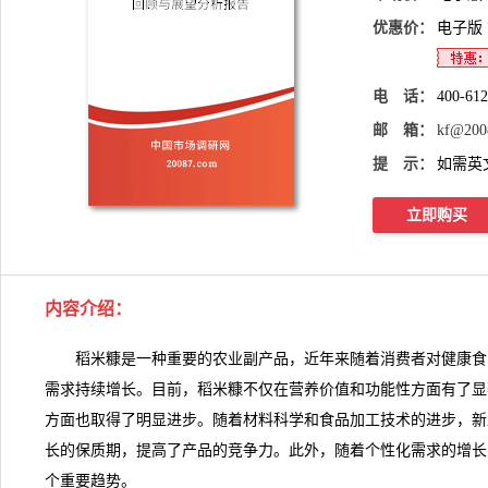
优惠价：
电子版
电 话：
400-61
邮 箱：
kf@200
提 示：
如需英
立即购买
内容介绍
：
稻米糠是一种重要的农业副产品，近年来随着消费者对健康食
需求持续增长。目前，稻米糠不仅在营养价值和功能性方面有了显
方面也取得了明显进步。随着材料科学和食品加工技术的进步，新
长的保质期，提高了产品的竞争力。此外，随着个性化需求的增长
个重要趋势。