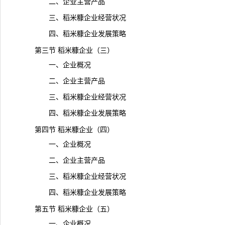
二、企业主营产品
三、稻米糠企业经营状况
四、稻米糠企业发展策略
第三节 稻米糠企业（三）
一、企业概况
二、企业主营产品
三、稻米糠企业经营状况
四、稻米糠企业发展策略
第四节 稻米糠企业（四）
一、企业概况
二、企业主营产品
三、稻米糠企业经营状况
四、稻米糠企业发展策略
第五节 稻米糠企业（五）
一、企业概况