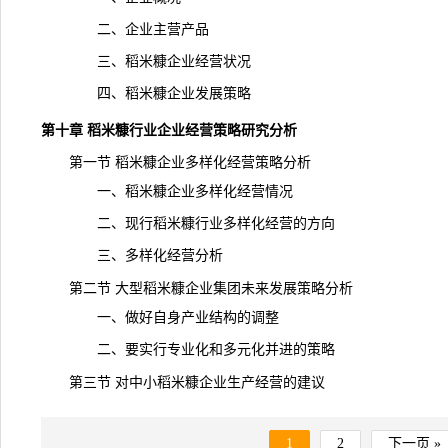
二、企业主营产品
三、稻米糠企业经营状况
四、稻米糠企业发展策略
第十章 稻米糠行业企业经营策略研究分析
第一节 稻米糠企业多样化经营策略分析
一、稻米糠企业多样化经营情况
二、现行稻米糠行业多样化经营的方向
三、多样化经营分析
第二节 大型稻米糠企业集团未来发展策略分析
一、做好自身产业结构的调整
二、要实行专业化和多元化并进的策略
第三节 对中小稻米糠企业生产经营的建议
1
2
下一页 »