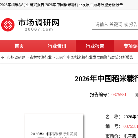
2026年稻米糠行业研究报告 2026年中国稻米糠行业发展回顾与展望分析报告
首页
行业资讯
行业报告
专项调
市场调研网
>
农林牧渔行业
>
2026年中国稻米糠行业发展回顾与展望分析报告
2026年中国稻米
报告编号：
0375581
名 称：
202
编 号：
037558
市场价：
电子版