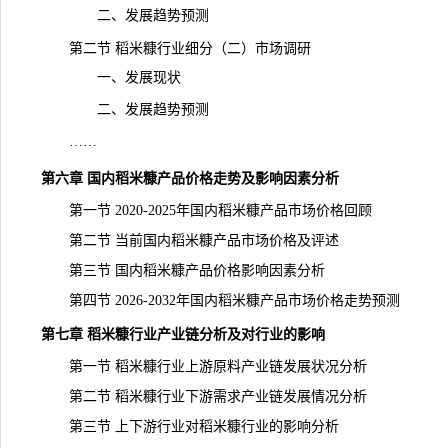
二、发展趋势预测
第二节 稻米糠行业细分（二）市场调研
一、发展现状
二、发展趋势预测
……
第六章 国内稻米糠产品价格走势及影响因素分析
第一节 2020-2025年国内稻米糠产品市场价格回顾
第二节 当前国内稻米糠产品市场价格及评述
第三节 国内稻米糠产品价格影响因素分析
第四节 2026-2032年国内稻米糠产品市场价格走势预测
第七章 稻米糠行业产业链分析及对行业的影响
第一节 稻米糠行业上游原料产业链发展状况分析
第二节 稻米糠行业下游需求产业链发展情况分析
第三节 上下游行业对稻米糠行业的影响分析