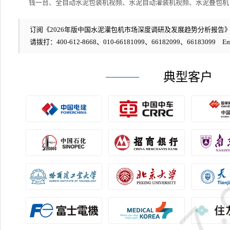
钱一台、全自动水泥包装机视频、水泥自动灌装机视频、水泥叠包机
订阅《2026年版中国水泥灌包机市场深度调研及发展趋势分析报告》，编
请拨打：400-612-8668、010-66181099、66182099、66183099 Em
典型客户