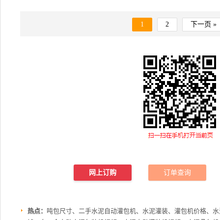
1
2
下一页 »
网上订购
订单查询
热点：
吨包尺寸、二手水泥自动灌包机、水泥灌装、灌包机价格、水