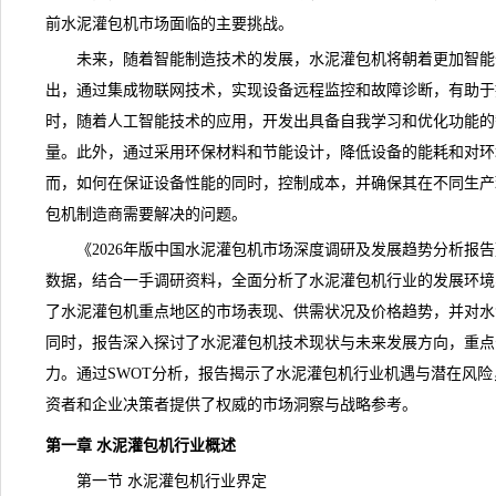
前
水泥灌包机
市场面临的主要挑战。
未来，随着智能制造技术的发展，水泥灌包机将朝着更加智能
出，通过集成物联网技术，实现设备远程监控和故障诊断，有助于
时，随着人工智能技术的应用，开发出具备自我学习和优化功能的
量。此外，通过采用环保材料和节能设计，降低设备的能耗和对环
而，如何在保证设备性能的同时，控制成本，并确保其在不同生产
包机制造商需要解决的问题。
《
2026年版中国水泥灌包机市场深度调研及发展趋势分析报告
数据，结合一手调研资料，全面分析了水泥灌包机行业的发展环境
了水泥灌包机重点地区的市场表现、供需状况及价格趋势，并对水
同时，报告深入探讨了水泥灌包机技术
现状
与未来发展方向，重点
力。通过SWOT分析，报告揭示了水泥灌包机行业机遇与潜在风
资者和企业决策者提供了权威的市场洞察与战略参考。
第一章 水泥灌包机行业概述
第一节 水泥灌包机行业界定