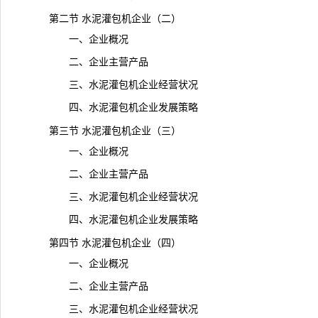
第二节 水泥灌包机企业（二）
一、企业概况
二、企业主营产品
三、水泥灌包机企业经营状况
四、水泥灌包机企业发展策略
第三节 水泥灌包机企业（三）
一、企业概况
二、企业主营产品
三、水泥灌包机企业经营状况
四、水泥灌包机企业发展策略
第四节 水泥灌包机企业（四）
一、企业概况
二、企业主营产品
三、水泥灌包机企业经营状况