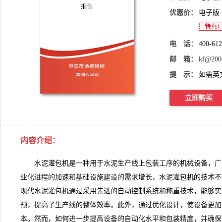
优惠价：
电子版
电 话：
400-61
邮 箱：
kf@200
提 示：
如需英
立即购买
内容介绍
：
水泥灌包机是一种用于水泥生产线上包装工序的机械设备，广
业化进程的加速和基础设施建设的
需求
增长，水泥灌包机的技术不
现代水泥灌包机通过采用先进的自动控制系统和称重技术，能够实
预，提高了生产线的整体效率。此外，通过优化设计，使设备更加
本。然而，如何进一步提高设备的自动化水平和包装精度，并确保