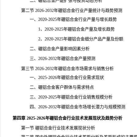
二、硼铝合金产能扩张与投资动态分析
第二节 2026-2032年硼铝合金行业产量统计与趋势预测
一、2020-2025年硼铝合金行业产量与增长趋势
1、2020-2025年硼铝合金产量及增长趋势
2、2020-2025年硼铝合金细分产品产量及份额
二、硼铝合金产量影响因素分析
三、2026-2032年硼铝合金产量预测
第三节 2026-2032年硼铝合金市场需求与销售分析
一、2025-2026年硼铝合金行业需求现状
二、硼铝合金客户群体与需求特点
三、2020-2025年硼铝合金行业销售规模分析
四、2026-2032年硼铝合金市场增长潜力与规模预测
第四章 2025-2026年硼铝合金行业技术发展现状及趋势分析
第一节 硼铝合金行业技术发展现状分析