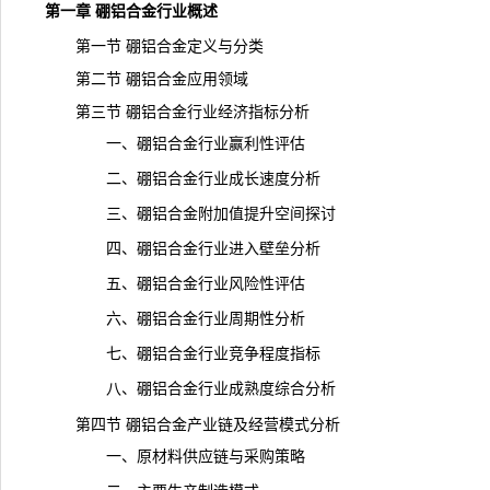
第一章 硼铝合金行业概述
第一节 硼铝合金定义与分类
第二节 硼铝合金应用领域
第三节 硼铝合金行业经济指标分析
一、硼铝合金行业赢利性评估
二、硼铝合金行业成长速度分析
三、硼铝合金附加值提升空间探讨
四、硼铝合金行业进入壁垒分析
五、硼铝合金行业风险性评估
六、硼铝合金行业周期性分析
七、硼铝合金行业竞争程度指标
八、硼铝合金行业成熟度综合分析
第四节 硼铝合金产业链及经营模式分析
一、原材料供应链与采购策略