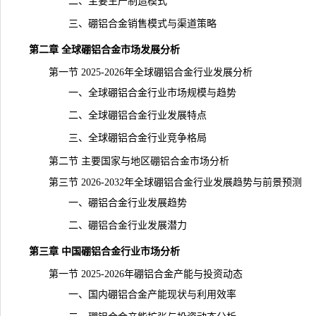
二、主要生产制造模式
三、硼铝合金销售模式与渠道策略
第二章 全球硼铝合金市场发展分析
第一节 2025-2026年全球硼铝合金行业发展分析
一、全球硼铝合金行业市场规模与趋势
二、全球硼铝合金行业发展特点
三、全球硼铝合金行业竞争格局
第二节 主要国家与地区硼铝合金市场分析
第三节 2026-2032年全球硼铝合金行业发展趋势与前景预测
一、硼铝合金行业发展趋势
二、硼铝合金行业发展潜力
第三章 中国硼铝合金行业市场分析
第一节 2025-2026年硼铝合金产能与投资动态
一、国内硼铝合金产能现状与利用效率