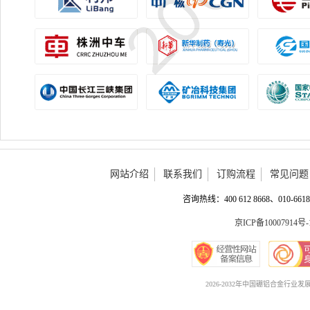
网站介绍
联系我们
订购流程
常见问题
咨询热线：400 612 8668、010-6618 
京ICP备10007914号-
2026-2032年中国硼铝合金行