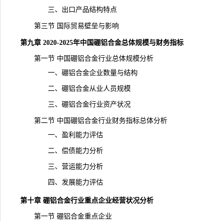
三、出口产品结构特点
第三节 国际贸易壁垒与影响
第九章 2020-2025年中国硼铝合金总体规模与财务指标
第一节 中国硼铝合金行业总体规模分析
一、硼铝合金企业数量与结构
二、硼铝合金从业人员规模
三、硼铝合金行业资产状况
第二节 中国硼铝合金行业财务指标总体分析
一、盈利能力评估
二、偿债能力分析
三、营运能力分析
四、发展能力评估
第十章 硼铝合金行业重点企业经营状况分析
第一节 硼铝合金重点企业