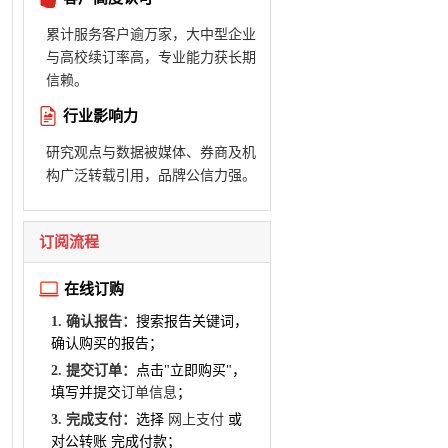
累计服务客户逾万家，大中型企业
与高校续订率高，专业能力获长期
信赖。
行业影响力
研究观点与数据被媒体、券商及机
构广泛转载引用，品牌公信力强。
订阅流程
在线订购
1. 确认报告：
搜索报告关键词，
确认购买的报告；
2. 提交订单：
点击"立即购买"，
填写并提交
订单信息
；
3. 完成支付：
选择
网上支付
或
对公转账 完成付款；