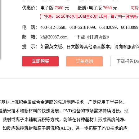
优惠价：
电子版
7360
元 纸质+电子版
7660
元
可提
电 话：
400-612-8668、010-66181099、66182099、66183099
邮 箱：
kf@20087.com
下载《订购协议》
提 示：
如需英文版、日文版等其他语言版本，请向客服咨
立即购买
订单查询
下载报告Do
在基材上沉积金属或合金薄膜的先进制造技术，广泛应用于半导体、
着纳米技术和新材料的快速发展，PVD设备的市场需求持续增长。现
发、溅射或离子束辅助沉积等方式，能够在各种基材上形成高度纯净、
如反应磁控溅射和原子层沉积(ALD)，进一步拓展了PVD技术的应