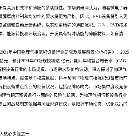
于提高沉积效率和薄膜的多功能性。
市场调研网
认为，随着微电子器
薄膜厚度控制和均匀性的要求将更为严格。因此，PVD设备将引入更
度监测和自动反馈系统，以实现更精确的薄膜沉积。同时，PVD技术
学、能源转换和环境治理，开发具有特殊功能的薄膜材料，如自清
25-2031年中国物理气相沉积设备行业研究及发展前景分析报告
》，2025
亿元，预计2031年市场规模将达 亿元，期间年均复合增长率（CAG
相沉积设备行业的市场规模、市场需求及价格波动，深入探讨了物理气
市场特点。报告基于权威数据，科学
预测
了物理气相沉积设备
市场前
沉积设备重点企业的经营状况，包括品牌影响力、市场集中度及竞争
了物理气相沉积设备行业面临的风险与机遇，为物理气相沉积设备行业
专业的战略制定依据与
风险
规避建议，是把握市场动态、优化决策的
大核心步骤之一