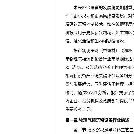
未来PVD设备的发展将更加侧重
件向更小尺寸和更高集成度发展，对
精确的沉积控制技术，如在线薄膜厚
将被应用于更多新兴领域，如生物医
洁、催化活性和生物相容性薄膜。
据
市场调研
网（中智林）《
20
年物理气相沉积设备行业市场规模达 
R）达 %。报告系统分析了物理气
相沉积设备
产业链
关键环节及各细分
景
与
发展趋势
，同时评估了物理气相
格局。通过SWOT分析，报告揭示
内企业、投资机构及政府部门提供了
重要参考工具。
第一章 物理气相沉积设备行业综述
第一节 薄膜沉积是半导体工艺三