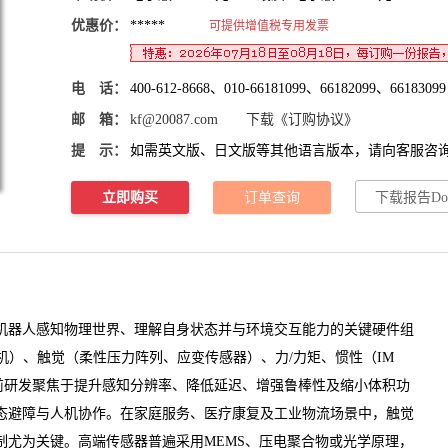
优惠价：
*****
可提供增值税专用发票
电 话：
400-612-8668、010-66181099、66182099、66183099
邮 箱：
kf@20087.com
下载《订购协议》
提 示：
如需英文版、日文版等其他语言版本，请向客服咨
立即购买
订单查询
下载报告Do
机器人感知物理世界、理解自身状态并与环境交互能力的关键硬件组
相机）、触觉（柔性压力阵列、应变传感器）、力/力矩、惯性（IM
前研发聚焦于提升感知分辨率、降低延迟、增强鲁棒性及缩小体积功
态避障与人机协作。在家庭服务、医疗康复及工业物流场景中，触觉
制尤为关键。高端传感器普遍采用MEMS、压电聚合物或光学原理，