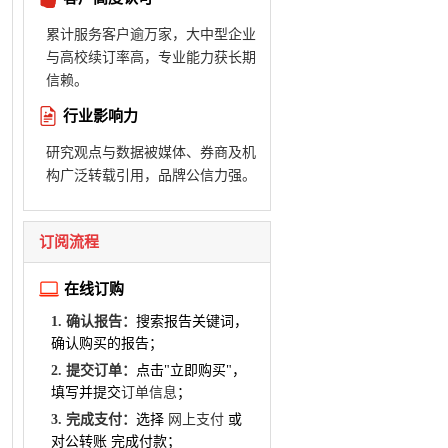
累计服务客户逾万家，大中型企业
与高校续订率高，专业能力获长期
信赖。
行业影响力
研究观点与数据被媒体、券商及机
构广泛转载引用，品牌公信力强。
订阅流程
在线订购
1. 确认报告：
搜索报告关键词，
确认购买的报告；
2. 提交订单：
点击"立即购买"，
填写并提交
订单信息
；
3. 完成支付：
选择
网上支付
或
对公转账 完成付款；