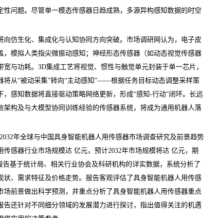
定性问题。尽管单一模态传感器日趋成熟，多源异构感知数据的时空
向仿生化、集成化与认知协同方向突破。
市场调研网
认为，电子皮
盖，模拟人类指尖微振动感知；神经形态传感器（如动态视觉传感器
带宽与功耗。3D集成工艺将视觉、惯性与触觉单元封装于单一芯片，
将从“被动采集”转向“主动感知”——根据任务目标动态调整采样策
，感知数据将直接驱动策略网络更新，形成“感知-行动”闭环。长远
信架构及与大模型协同训练经验的传感器系统，将成为通用机器人落
26-2032年全球与中国具身智能机器人用传感器市场调查研究及前景趋势
用传感器行业市场规模达 亿元，预计2032年市场规模将达 亿元，期
。报告基于统计局、相关行业协会及科研机构的详实数据，系统分析了
现状、需求特征及价格走势。报告客观评估了具身智能机器人用传感
市场
前景
做出科学预测，并重点分析了具身智能机器人用传感器重点
报告还针对不同细分领域的发展潜力进行探讨，指出值得关注的机遇