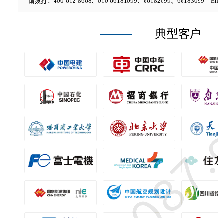
请拨打：400-612-8668、010-66181099、66182099、66183099 Em
典型客户