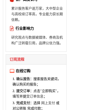
累计服务客户逾万家，大中型企业
与高校续订率高，专业能力获长期
信赖。
行业影响力
研究观点与数据被媒体、券商及机
构广泛转载引用，品牌公信力强。
订阅流程
在线订购
1. 确认报告：
搜索报告关键词，
确认购买的报告；
2. 提交订单：
点击"立即购买"，
填写并提交
订单信息
；
3. 完成支付：
选择
网上支付
或
对公转账 完成付款；