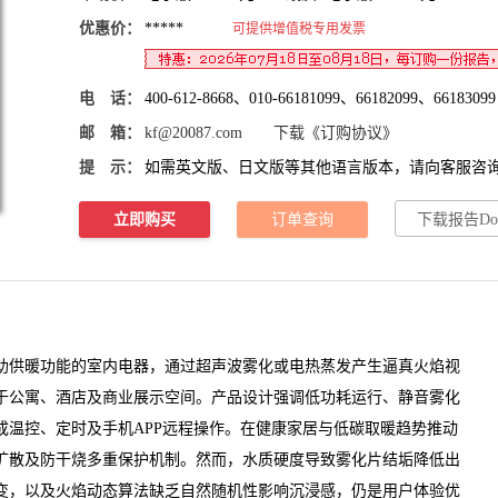
优惠价：
*****
可提供增值税专用发票
电 话：
400-612-8668、010-66181099、66182099、66183099
邮 箱：
kf@20087.com
下载《订购协议》
提 示：
如需英文版、日文版等其他语言版本，请向客服咨
立即购买
订单查询
下载报告Do
助供暖功能的室内电器，通过超声波雾化或电热蒸发产生逼真火焰视
于公寓、酒店及商业展示空间。产品设计强调低功耗运行、静音雾化
成温控、定时及手机APP远程操作。在健康家居与低碳取暖趋势推动
扩散及防干烧多重保护机制。然而，水质硬度导致雾化片结垢降低出
变，以及火焰动态算法缺乏自然随机性影响沉浸感，仍是用户体验优