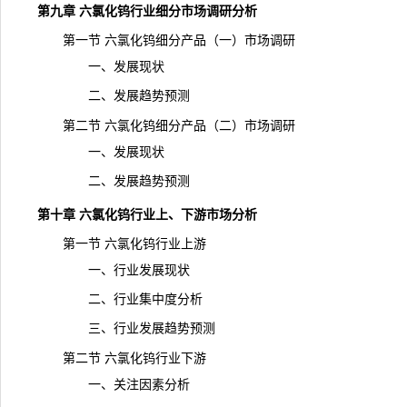
第九章 六氯化钨行业细分市场调研分析
第一节 六氯化钨细分产品（一）市场调研
一、发展现状
二、发展趋势预测
第二节 六氯化钨细分产品（二）市场调研
一、发展现状
二、发展趋势预测
第十章 六氯化钨行业上、下游
市场分析
第一节 六氯化钨行业上游
一、行业发展
现状
二、行业集中度分析
三、行业发展趋势预测
第二节 六氯化钨行业下游
一、关注因素分析