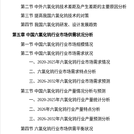
第二节 中外六氯化钨技术差距及产生差距的主要原因分析
第三节 提高我国六氯化钨技术的对策
第四节 我国六氯化钨研发、设计发展趋势
第五章 中国六氯化钨行业市场供需状况分析
第一节 中国六氯化钨行业市场规模情况
第二节 中国六氯化钨行业市场需求状况
一、2020-2025年六氯化钨行业市场需求情况
二、六氯化钨行业市场需求特点分析
三、2026-2032年六氯化钨行业市场需求预测
第三节 中国六氯化钨行业产量情况分析与预测
一、2020-2025年六氯化钨行业产量统计分析
二、2026年六氯化钨行业产量特点分析
三、2026-2032年六氯化钨行业产量预测分析
第四节 六氯化钨行业市场供需平衡状况