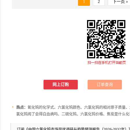
1
2
下一页 »
网上订购
订单查询
热点：
氧化钨的化学式、六氯化钨颜色、六氯化钨的相对原子质量、
氯化钨闻了会得白血病吗、二硫化钨、六氯化钨价格、焦炭是什么化
订阅《中国六氯化钨市场现状调研与趋势预测报告（2026-2032年）》