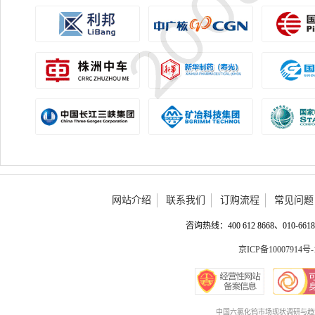
网站介绍
联系我们
订购流程
常见问题
咨询热线：400 612 8668、010-6618 
京ICP备10007914号-
中国六氯化钨市场现状调研与趋势预