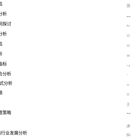
估
网
分析
【
间探讨
２
分析
０
估
０
析
８
指标
７
合分析
．
式分析
ｃ
略
ｏ
ｍ
道策略
】
电
客船行业发展分析
话