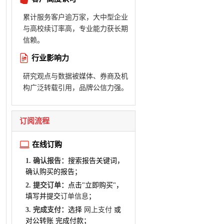
累计服务客户逾万家，大中型企业
与高校续订率高，专业能力获长期
信赖。
行业影响力
研究观点与数据被媒体、券商及机
构广泛转载引用，品牌公信力强。
订阅流程
在线订购
1. 确认报告：
搜索报告关键词，
确认购买的报告；
2. 提交订单：
点击"立即购买"，
填写并提交
订单信息
；
3. 完成支付：
选择
网上支付
或
对公转账 完成付款；