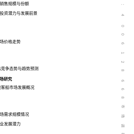
品销售规模与份额
：
品投资潜力与发展前景
４
０
０
市场价格走势
６
１
２
价格竞争态势与趋势预测
８
场研究
６
高速客船市场发展概况
６
８
市
市场需求规模情况
场
行业发展潜力
调