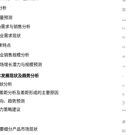
研
分析
网
产量预测
【
市场需求与销售分析
２
行业需求现状
０
求特点
０
行业销售规模分析
８
市场增长潜力与规模预测
７
业技术发展现状及趋势分析
．
状分析
ｃ
差距分析及差距形成的主要原因
ｏ
向、趋势预测
ｍ
力策略建议
】
电
主要细分产品市场现状
话