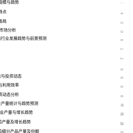
模与趋势
：
特点
４
格局
０
市场分析
０
客船行业发展趋势与前景预测
６
１
２
８
产能与投资动态
６
利用效率
６
动态分析
８
行业产量统计与趋势预测
市
行业产量与增长趋势
场
船产量及增长趋势
调
船细分产品产量及份额