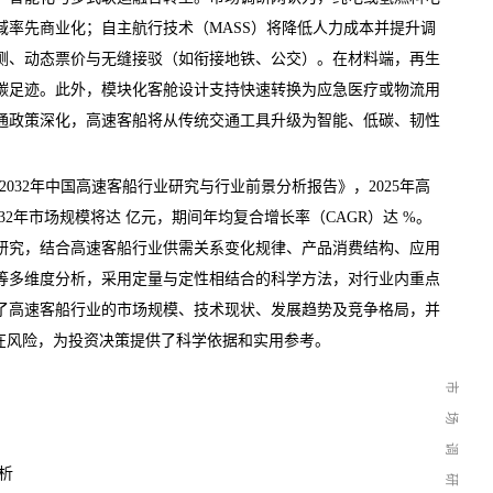
域率先商业化；自主航行技术（MASS）将降低人力成本并提升调
测、动态票价与无缝接驳（如衔接地铁、公交）。在材料端，再生
碳足迹。此外，模块化客舱设计支持快速转换为应急医疗或物流用
通政策深化，高速客船将从传统交通工具升级为智能、低碳、韧性
26-2032年中国高速客船行业研究与行业前景分析报告
》，2025年高
32年市场规模将达 亿元，期间年均复合增长率（CAGR）达 %。
研究，结合高速客船行业供需关系变化规律、产品消费结构、应用
等多维度分析，采用定量与定性相结合的科学方法，对行业内重点
了高速客船行业的市场规模、技术现状、发展趋势及竞争格局，并
潜在风险，为投资决策提供了科学依据和实用参考。
市
场
调
析
研