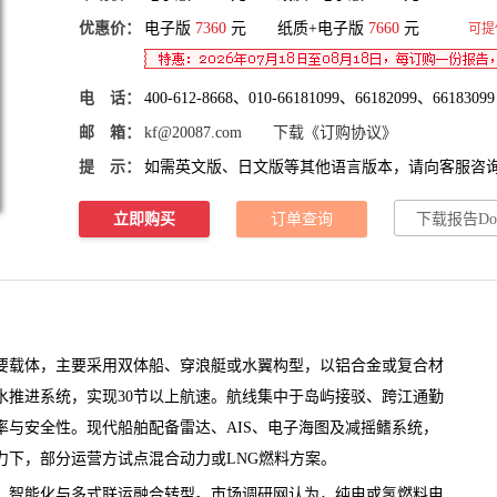
优惠价：
电子版
7360
元 纸质+电子版
7660
元
可提
电 话：
400-612-8668、010-66181099、66182099、66183099
邮 箱：
kf@20087.com
下载《订购协议》
提 示：
如需英文版、日文版等其他语言版本，请向客服咨
立即购买
订单查询
下载报告Do
要载体，主要采用双体船、穿浪艇或水翼构型，以铝合金或复合材
水推进系统，实现30节以上航速。航线集中于岛屿接驳、跨江通勤
率与安全性。现代船舶配备雷达、AIS、电子海图及减摇鳍系统，
力下，部分运营方试点混合动力或LNG燃料方案。
智能化与多式联运融合转型。
市场调研网
认为，纯电或氢燃料电