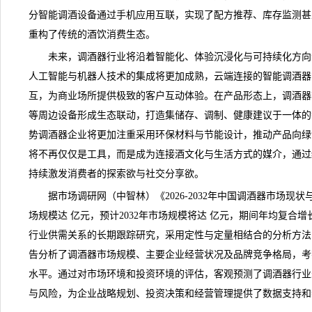
分智能调酒设备通过手机应用互联，实现了配方推荐、库存监测甚
重构了传统的酒饮消费生态。
未来，调酒器行业将沿着智能化、体验沉浸化与可持续化方向
人工智能与机器人技术的集成将更加成熟，云端连接的智能调酒器
互，为商业场所提供极致的客户互动体验。在产品形态上，调酒器
等周边设备形成生态联动，打造集储存、调制、健康建议于一体的
势调酒器企业将更加注重采用环保材料与节能设计，推动产品向绿
将不再仅仅是工具，而是成为连接酒文化与生活方式的媒介，通过
持续激发消费者的探索欲与社交分享欲。
据市场调研网（中智林）《
2026-2032年中国调酒器市场现
场规模达 亿元，预计2032年市场规模将达 亿元，期间年均复合增
行业供需关系的长期跟踪研究，采用定性与定量相结合的分析方法
告分析了调酒器市场规模、主要企业经营状况及品牌
竞争
格局，考
水平。通过对市场环境和投资环境的评估，客观预测了调酒器行业
与风险，为企业战略规划、投资决策和经营管理提供了数据支持和