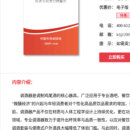
优惠价：
电子版
电 话：
400-61
邮 箱：
kf@200
提 示：
如需英
立即购买
内容介绍：
调酒器是调制鸡尾酒的核心器具，广泛应用于专业酒吧、餐饮
“微醺经济”的兴起与年轻消费者对个性化高品质饮品需求的增加
前，调酒器产品不仅在材质与人体工程学设计上持续优化，更在功
领域，专业调酒器致力于提升出杯效率与品质一致性，以应对餐饮
调酒套装与便携式户外酒具大幅降低了体验门槛。与此同时，
调酒