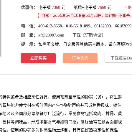
优惠价：
电子版
7360
元 纸质+电子版
7660
元
可提
电 话：
400-612-8668、010-66181099、66182099、66183099
邮 箱：
kf@20087.com
下载《订购协议》
提 示：
如需英文版、日文版等其他语言版本，请向客服咨
立即购买
订单查询
下载报告Do
的特色菜肴及相应烹饪器具，使用预热至高温的砂锅（煲），将生鲜
的蓄热能力使食材在短时间内产生“啫啫”声响并形成焦香风味，锁住
东地区及全国部分粤菜餐厅广泛流行，常见食材包括鸡肉、排骨、黄
、酱料等调味品，形成浓郁香气与独特口感。餐厅通常在顾客面前现
赏性。使用的砂锅多为耐高温陶土烧制，具有良好热稳定性和保温