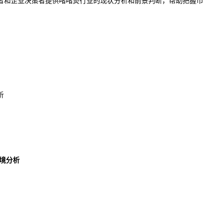
者和企业决策者提供啫啫煲行业的现状分析和前景判断，帮助把握市
析
环境分析