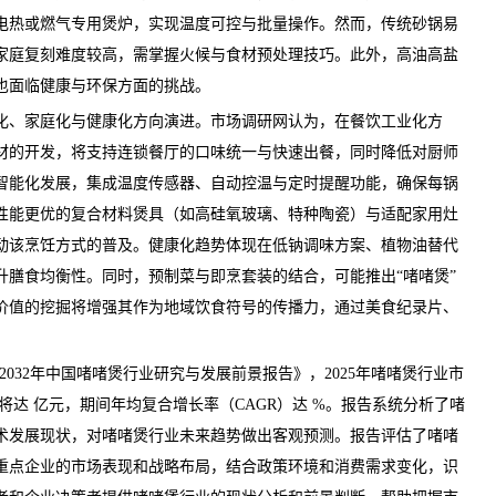
电热或燃气专用煲炉，实现温度可控与批量操作。然而，传统砂锅易
家庭复刻难度较高，需掌握火候与食材预处理技巧。此外，高油高盐
也面临健康与环保方面的挑战。
、家庭化与健康化方向演进。
市场调研网
认为，在餐饮工业化方
材的开发，将支持连锁餐厅的口味统一与快速出餐，同时降低对厨师
智能化发展，集成温度传感器、自动控温与定时提醒功能，确保每锅
性能更优的复合材料煲具（如高硅氧玻璃、特种陶瓷）与适配家用灶
动该烹饪方式的普及。健康化趋势体现在低钠调味方案、植物油替代
升膳食均衡性。同时，预制菜与即烹套装的结合，可能推出“啫啫煲”
价值的挖掘将增强其作为地域饮食符号的传播力，通过美食纪录片、
26-2032年中国啫啫煲行业研究与发展前景报告
》，2025年啫啫煲行业市
模将达 亿元，期间年均复合增长率（CAGR）达 %。报告系统分析了啫
术发展现状，对啫啫煲行业未来趋势做出客观预测。报告评估了啫啫
重点企业的市场表现和战略布局，结合政策环境和消费需求变化，识