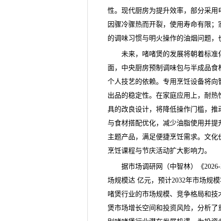
性。现代厨房为提升效率，部分采用
因骤冷骤热而开裂，使用寿命有限；
的调味习惯与明火操作的油烟问题，
未来，啫啫煲的发展将朝着标准化
面，中央厨房预制调味包与半成品食
个人技艺的依赖。专用烹饪设备将向
出品的稳定性。在家庭应用上，耐热
具的改良设计，将降低操作门槛，推
与食材搭配优化，减少油脂使用并提
主题产品，满足便捷烹饪需求。文化
烹饪课程与节庆活动扩大影响力。
据市场调研网（中智林）《
20
场规模达 亿元，预计2032年市场规
啫煲行业的市场规模、竞争格局和技
煲市场增长空间和投资风险，分析了