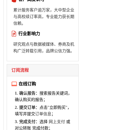
累计服务客户逾万家，大中型企业
与高校续订率高，专业能力获长期
信赖。
行业影响力
研究观点与数据被媒体、券商及机
构广泛转载引用，品牌公信力强。
订阅流程
在线订购
1. 确认报告：
搜索报告关键词，
确认购买的报告；
2. 提交订单：
点击"立即购买"，
填写并提交
订单信息
；
3. 完成支付：
选择
网上支付
或
对公转账 完成付款；