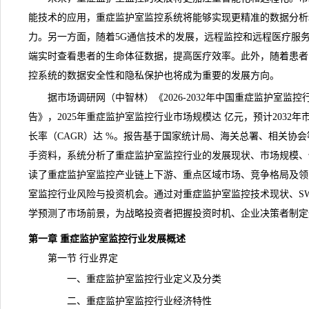
能技术的应用，重症监护室监控系统将能够实现更精准的数据分析
力。另一方面，随着5G通信技术的发展，远程监控和远程医疗服
端实时查看患者的生命体征数据，提高医疗效率。此外，随着患者
控系统的数据安全性和隐私保护也将成为重要的发展方向。
据
市场调研
网（中智林）《
2026-2032年中国重症监护室
告
》，2025年重症监护室监控行业市场规模达 亿元，预计2032
长率（CAGR）达 %。报告基于国家
统计
局、海关总署、相关协会
手资料，系统分析了重症监护室监控行业的发展
现状
、市场规模、
读了重症监护室监控产业链上下游、重点区域市场、竞争格局及领
室监控行业
风险
与投资机会。通过对重症监护室监控技术现状、S
学预测了
市场前景
，为战略投资者把握投资时机、企业决策者制定
第一章 重症监护室监控行业发展概述
第一节 行业界定
一、重症监护室监控行业定义及分类
二、重症监护室监控行业经济特性