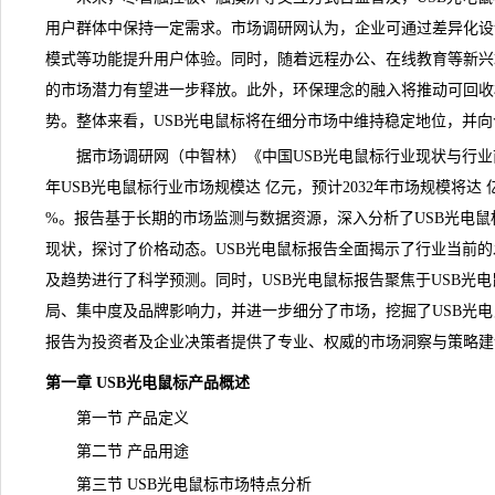
用户群体中保持一定需求。
市场调研网
认为，企业可通过差异化设
模式等功能提升用户体验。同时，随着远程办公、在线教育等新兴
的市场潜力有望进一步释放。此外，环保理念的融入将推动可回收
势。整体来看，USB光电鼠标将在细分市场中维持稳定地位，并
据市场调研网（中智林）《
中国USB光电鼠标行业现状与行业前景
年USB光电鼠标行业市场规模达 亿元，预计2032年市场规模将达
%。报告基于长期的市场监测与数据资源，深入分析了USB光电
现状，探讨了价格动态。USB光电鼠标报告全面揭示了行业当前的
及趋势进行了科学预测。同时，USB光电鼠标报告聚焦于USB光
局、集中度及品牌影响力，并进一步细分了市场，挖掘了USB光电
报告为投资者及企业决策者提供了专业、权威的市场洞察与策略建
第一章 USB光电鼠标产品概述
第一节 产品定义
第二节 产品用途
第三节 USB光电鼠标市场特点分析