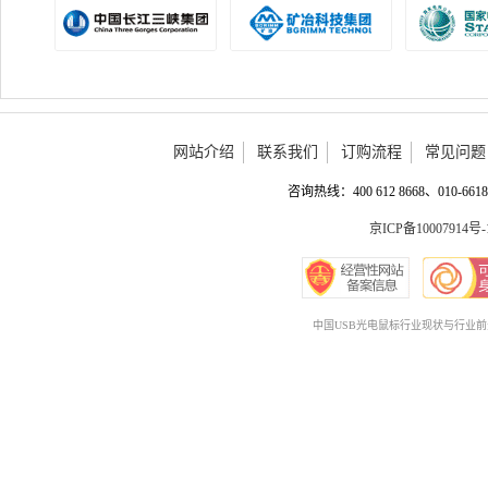
网站介绍
联系我们
订购流程
常见问题
咨询热线：400 612 8668、010-6618 
京ICP备10007914号-
中国USB光电鼠标行业现状与行业前景分