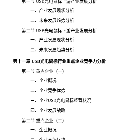
第一节 USB光电鼠标上游产业发展分析
一、产业发展现状分析
二、未来发展趋势分析
第二节 USB光电鼠标下游产业发展分析
一、产业发展现状分析
二、未来发展趋势分析
第十一章 USB光电鼠标行业重点企业竞争力分析
第一节 重点企业（一）
一、企业概况
二、企业竞争优势
三、企业USB光电鼠标经营状况
四、企业发展战略
第二节 重点企业（二）
一、企业概况
二、企业竞争优势