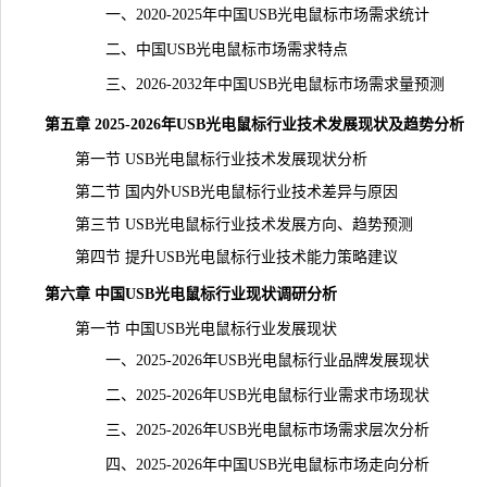
一、2020-2025年中国USB光电鼠标市场需求统计
二、中国USB光电鼠标市场需求特点
三、2026-2032年中国USB光电鼠标市场需求量预测
第五章 2025-2026年USB光电鼠标行业技术发展现状及趋势分析
第一节 USB光电鼠标行业技术发展现状分析
第二节 国内外USB光电鼠标行业技术差异与原因
第三节 USB光电鼠标行业技术发展方向、趋势预测
第四节 提升USB光电鼠标行业技术能力策略建议
第六章 中国USB光电鼠标
行业现状
调研分析
第一节 中国USB光电鼠标行业发展现状
一、2025-2026年USB光电鼠标行业品牌发展现状
二、2025-2026年USB光电鼠标行业需求市场现状
三、2025-2026年USB光电鼠标市场需求层次分析
四、2025-2026年中国USB光电鼠标市场走向分析