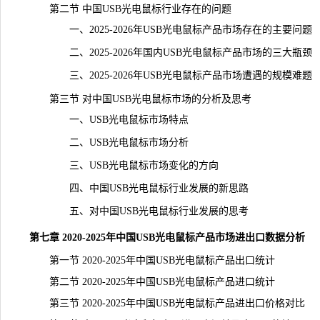
第二节 中国USB光电鼠标行业存在的问题
一、2025-2026年USB光电鼠标产品市场存在的主要问题
二、2025-2026年国内USB光电鼠标产品市场的三大瓶颈
三、2025-2026年USB光电鼠标产品市场遭遇的规模难题
第三节 对中国USB光电鼠标市场的分析及思考
一、USB光电鼠标市场特点
二、USB光电鼠标市场分析
三、USB光电鼠标市场变化的方向
四、中国USB光电鼠标行业发展的新思路
五、对中国USB光电鼠标行业发展的思考
第七章 2020-2025年中国USB光电鼠标产品市场进出口数据分析
第一节 2020-2025年中国USB光电鼠标产品出口统计
第二节 2020-2025年中国USB光电鼠标产品进口统计
第三节 2020-2025年中国USB光电鼠标产品进出口价格对比