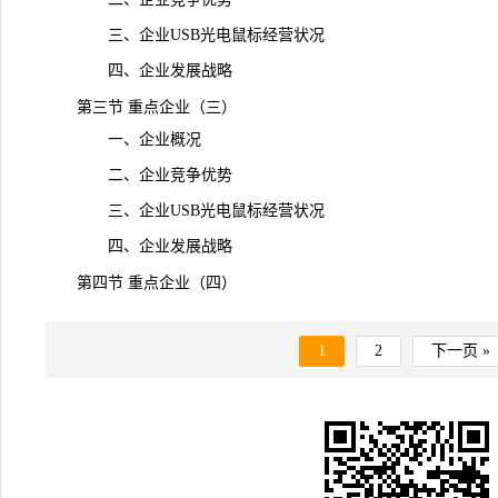
三、企业USB光电鼠标经营状况
四、企业发展战略
第三节 重点企业（三）
一、企业概况
二、企业竞争优势
三、企业USB光电鼠标经营状况
四、企业发展战略
第四节 重点企业（四）
1
2
下一页 »