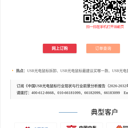
网上订购
订单查询
热点：
USB光电鼠标拆卸、USB光电鼠标最建议买哪一款、USB光
订阅《中国USB光电鼠标行业现状与行业前景分析报告（2026-2032年
请拨打：400-612-8668、010-66181099、66182099、66183099 Em
典型客户