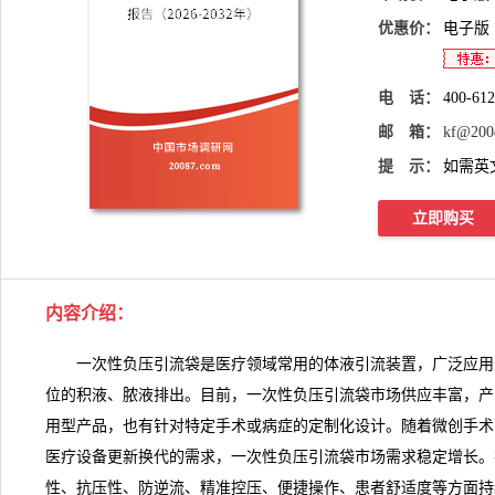
优惠价：
电子版
电 话：
400-61
邮 箱：
kf@200
提 示：
如需英
立即购买
内容介绍：
一次性负压引流袋是医疗领域常用的体液引流装置，广泛应用
位的积液、脓液排出。目前，一次性负压引流袋市场供应丰富，产
用型产品，也有针对特定手术或病症的定制化设计。随着微创手术
医疗设备更新换代的需求，
一次性负压引流袋
市场需求
稳定增长。
性、抗压性、防逆流、精准控压、便捷操作、患者舒适度等方面持