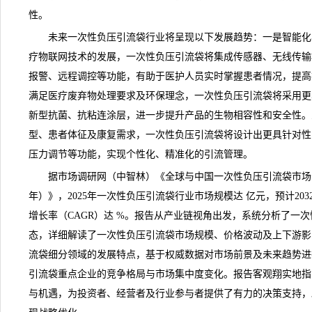
性。
未来一次性负压引流袋行业将呈现以下
发展趋势
：一是智能化
疗物联网技术的发展，一次性负压引流袋将集成传感器、无线传输
报警、远程调控等功能，有助于医护人员实时掌握患者情况，提高
满足医疗废弃物处理要求及环保理念，一次性负压引流袋将采用更
新型抗菌、抗粘连涂层，进一步提升产品的生物相容性和安全性。
型、患者体征及康复需求，一次性负压引流袋将设计出更具针对性
压力调节等功能，实现个性化、精准化的引流管理。
据市场调研网（中智林）《
全球与中国一次性负压引流袋市场分析
年）
》，2025年一次性负压引流袋行业市场规模达 亿元，预计20
增长率（CAGR）达 %。报告从产业链视角出发，系统分析了一
态，详细解读了一次性负压引流袋市场规模、
价格
波动及上下游影
流袋细分领域的发展特点，基于权威数据对
市场前景
及未来趋势进
引流袋重点企业的
竞争
格局与市场集中度变化。报告客观翔实地指
与机遇，为投资者、经营者及行业参与者提供了有力的决策支持，