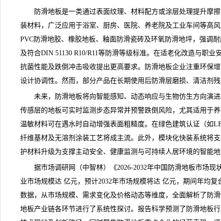
防滑地板是一类通过表面纹理、材料配方或涂层处理提升摩擦系数（
装材料，广泛应用于浴室、厨房、医院、养老院及工业车间等高风
PVC防滑地胶、橡胶地板、釉面防滑瓷砖及环氧防滑地坪，强调耐磨性（
及符合DIN 51130 R10/R11等防滑等级标准。在适老化改造
抗菌性能及跌倒冲击吸收提出更高要求。
防滑地板
企业
注重环保增
设计协调性。然而，部分产品在长期使用后防滑层磨损、清洁剂残
未来，防滑地板将向智能感知、动态响应与生物仿生方向演进
传感层的地板可实时监测步态异常并预警跌倒风险，尤其适用于养
温敏材料可在遇水时自动增强表面粗糙度。在绿色建筑认证（如LE
纤维基材及无溶剂涂装工艺将成主流。此外，模块化快装系统将支
护材料升级为支撑主动安全、健康监测与可持续人居环境的智能地
据
市场调研
网（中智林）《
2026-2032年中国防滑地板市场
业市场规模达 亿元，预计2032年市场规模将达 亿元，期间年均复
数据，从市场规模、需求变化及价格动态等维度，全面解析了防滑
地板
产业链
各环节进行了系统性探讨。报告科学
预测
了防滑地板行