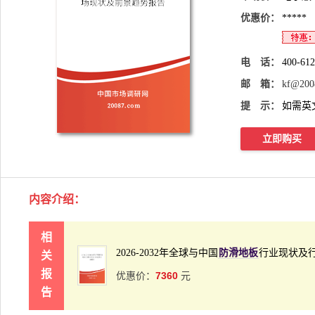
优惠价：
*****
电 话：
400-61
邮 箱：
kf@200
提 示：
如需英
立即购买
内容介绍
：
相
2026-2032年全球与中国
防滑地板
行业现状及
关
报
7360
优惠价：
元
告