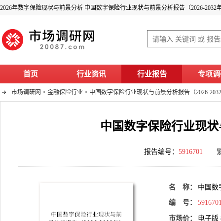
2026年数字保险现状与前景分析 中国数字保险行业现状与前景分析报告（2026-2032
首页
行业资讯
行业报告
专项调
市场调研网
>
金融保险行业
>
中国数字保险行业现状与前景分析报告（2026-203
中国数字保险行业现状与前
报告编号：
5916701
名 称：
中国数
编 号：
591670
市场价：
电子版