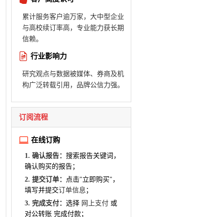
累计服务客户逾万家，大中型企业
与高校续订率高，专业能力获长期
信赖。
行业影响力
研究观点与数据被媒体、券商及机
构广泛转载引用，品牌公信力强。
订阅流程
在线订购
1. 确认报告：
搜索报告关键词，
确认购买的报告；
2. 提交订单：
点击"立即购买"，
填写并提交
订单信息
；
3. 完成支付：
选择
网上支付
或
对公转账 完成付款；