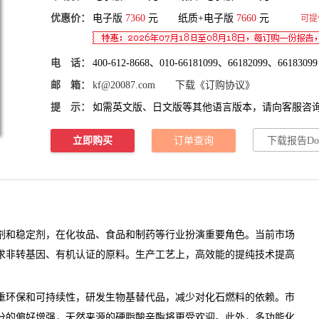
优惠价：
电子版
7360
元 纸质+电子版
7660
元
可提
电 话：
400-612-8668、010-66181099、66182099、66183099
邮 箱：
kf@20087.com
下载《订购协议》
提 示：
如需英文版、日文版等其他语言版本，请向客服咨
立即购买
订单查询
下载报告Do
剂和稳定剂，在化妆品、食品和制药等行业扮演重要角色。当前市场
求非转基因、有机认证的原料。生产工艺上，高效能的提纯技术提高
环保和可持续性，研发生物基替代品，减少对化石燃料的依赖。
市
分的偏好增强，天然来源的硬脂酸辛酯将更受欢迎。此外，多功能化