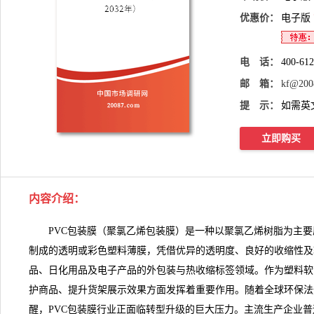
优惠价：
电子版
电 话：
400-61
邮 箱：
kf@200
提 示：
如需英
立即购买
内容介绍
：
PVC包装膜（聚氯乙烯包装膜）是一种以聚氯乙烯树脂为主要
制成的透明或彩色塑料薄膜，凭借优异的透明度、良好的收缩性及
品、日化用品及电子产品的外包装与热收缩标签领域。作为塑料软
护商品、提升货架展示效果方面发挥着重要作用。随着全球环保法
醒，PVC包装膜行业正面临转型升级的巨大压力。主流生产企业