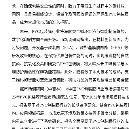
术，在确保包装安全性的同时，致力于降低生产过程中的碳排放。
问题，具备易撕线设计、轻量化及可回收标识的环保型
PVC包装膜
品，成为合规化市场的准入标配。
未来，PVC包装膜行业将深度契合循环经济与智能制造趋势，
数字化印刷方向全面升级。
市场调研网
指出，在材料创新层面，为
污染问题，开发基于聚乳酸（PLA）、聚羟基脂肪酸酯（PHA）
研发攻坚的核心，在保持优异包装性能的同时，实现废弃物的自然
抗菌、抗氧化及高阻隔复合PVC包装膜，将大幅延长生鲜食品与
理防护向活性保鲜功能跨越。此外，随着数字印刷技术的成熟，支
二维码的智能可变数据包装膜，将助力品牌商实现精准营销与全链
据市场调研网（中智林）《
中国PVC包装膜行业市场调研与前景趋
25年PVC包装膜行业市场规模达 亿元，预计2032年市场规模将达
%。报告基于对PVC包装膜行业的长期监测研究，结合PVC包装
构、应用领域拓展、市场发展环境及政策支持等多维度分析，采用
内重点企业进行了系统研究。报告全面呈现了PVC包装膜行业的