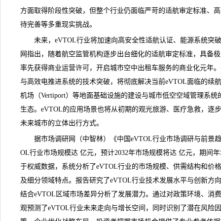
方面取得阶段性突破，但整个行业仍面临严苛的适航审定标准、高
待完善等多重现实挑战。
未来，eVTOL行业将加速向高安全性适航认证、能源系统突
网
指出，随着航空监管机构逐步出台细化的适航审定标准，具备极高
率先获得商业运营许可，开启城市空中出租车服务的商业化元年。
与高效电推进系统的技术突破，将彻底解决当前eVTOL面临的续
机场（Vertiport）等地面基础设施的建设与城市低空空域管理
生态。eVTOL的应用场景也将从初期的观光旅游、医疗急救，逐
未来城市的立体出行方式。
据市场调研网（中智林）《
中国eVTOL行业市场调研与前景趋势
OL行业市场
规模
达 亿元，预计2032年市场规模将达 亿元，期间
于权威数据，系统分析了eVTOL行业的市场规模、供需结构和价格
及细分领域特点。报告研究了eVTOL行业技术发展水平与创新方向
结合eVTOL区域市场差异分析了发展潜力。通过对政策环境、消费
观预测了eVTOL行业未来走向与增长空间，同时识别了潜在风险因