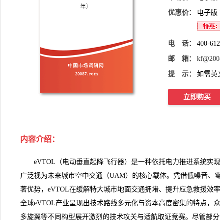
优惠价：
电子版
电 话：
400-61
邮 箱：
kf@200
提 示：
如需英
立即购买
内容介绍
：
eVTOL（电动垂直起降飞行器）是一种依托电力推进系统实
广泛视为未来城市空中交通（UAM）的核心载体。凭借低噪音、
著优势，eVTOL在缓解特大城市地面交通拥堵、提升应急救援效
全球
eVTOL
产业呈现出技术路线多元化与资本高度密集的特点，
多旋翼等不同构型展开激烈的技术攻关与适航取证竞赛。尽管部分