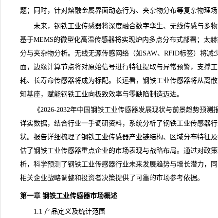
题；同时，针对熔融金属界面动态行为、夹杂物分布等复杂物理场
未来，钢铁工业传感器将深度融合数字孪生、无线传感与多物
基于MEMS的微型化高温传感器将实现炉内多点分布式部署；太
分与夹杂物分析。无线无源传感网络（如SAW、RFID标签）将
面，边缘计算节点将对原始信号进行特征提取与异常预警，支撑工
耗、长寿命传感器将成为标配。长远看，
钢铁工业传感器
将从离散
知基座，赋能钢铁工业向极致效率与零缺陷制造迈进。
《
2026-2032年中国钢铁工业传感器发展现状与前景趋势预测
详实数据，结合行业一手调研资料，系统分析了钢铁工业传感器行
状。报告详细梳理了钢铁工业传感器
产业链
结构、区域分布特征及
估了钢铁工业传感器重点企业的市场表现与战略布局。通过对政策
析，科学
预测
了钢铁工业传感器行业未来
发展趋势
与增长潜力，同
相关企业战略调整和投资者决策提供了可靠的市场参考依据。
第一章 钢铁工业传感器市场概述
1.1 产品定义及统计范围