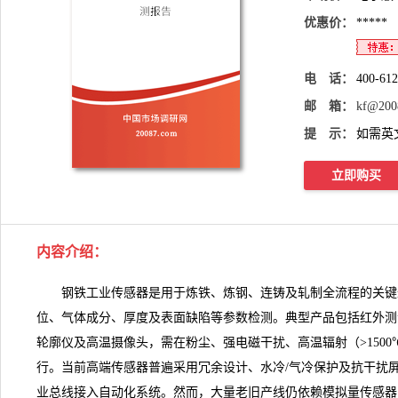
优惠价：
*****
电 话：
400-61
邮 箱：
kf@200
提 示：
如需英
立即购买
内容介绍
：
钢铁工业传感器
是用于炼铁、炼钢、连铸及轧制全流程的关键
位、气体成分、厚度及表面缺陷等参数检测。典型产品包括红外测
轮廓仪及高温摄像头，需在粉尘、强电磁干扰、高温辐射（>150
行。当前高端传感器普遍采用冗余设计、水冷/气冷保护及抗干扰屏蔽结构，
业总线接入自动化系统。然而，大量老旧产线仍依赖模拟量传感器