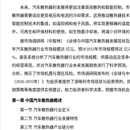
未来，汽车散热器的发展将更加注重高效散热和智能控制。
市
散热器需要适应更高电压和电流的冷却需求，这将推动散热器技术
智能控制技术的集成，如温控阀和电子风扇，将实现更精确的温度
外，可再生和环保材料的使用，如生物基冷却液，将减少对环境的
据市场
调研
网（中智林）《全球与中国汽车散热器发展现状及趋势预
年汽车散热器行业市场规模达 亿元，预计2032年市场规模将达 亿
%。报告系统分析了汽车散热器行业的市场规模、供需动态及
竞争
的经营表现，并对汽车散热器行业未来发展趋势进行了科学预测。
分析，揭示了市场机遇与潜在风险。市场调研网发布的《
全球与中
（2026-2032年）
》为投资者提供了清晰的市场现状与
前景
预判，
销策略等角度提供实用建议，助力投资者科学决策，把握市场机会
第一章 中国汽车散热器概述
第一节 汽车散热器行业定义
第二节 汽车散热器行业发展特性
第三节 汽车散热器产业链分析