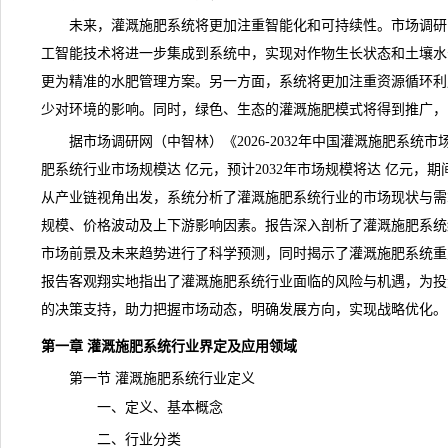
未来，灌溉施肥系统将更加注重智能化和可持续性。
市场调研
工智能技术将进一步集成到系统中，实现对作物生长状态和土壤水
更为精准的水肥管理方案。另一方面，系统将更加注重资源循环利
少对环境的影响。同时，绿色、生态的灌溉施肥模式将得到推广，
据市场调研网（中智林）《
2026-2032年中国灌溉施肥系
肥系统行业市场
规模
达 亿元，预计2032年市场规模将达 亿元，期
从产业链视角出发，系统分析了灌溉施肥系统行业的市场现状与需
规模、
价格
波动及上下游影响因素。报告深入剖析了灌溉施肥系统
市场前景及未来
趋势
进行了科学
预测
，同时揭示了灌溉施肥系统重
报告客观翔实地指出了灌溉施肥系统行业面临的
风险
与机遇，为投
的决策支持，助力把握市场动态，明确发展方向，实现战略优化。
第一章 灌溉施肥系统行业界定及应用领域
第一节 灌溉施肥系统行业定义
一、定义、基本概念
二、行业分类