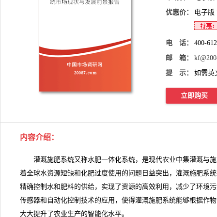
优惠价：
电子版
电 话：
400-61
邮 箱：
kf@200
提 示：
如需英
立即购买
内容介绍
：
灌溉施肥系统又称水肥一体化系统，是现代农业中集灌溉与施
着全球
水资源
短缺和化肥过度使用的问题日益突出，灌溉施肥系统
精确控制水和肥料的供给，实现了资源的高效利用，减少了环境污
传感器和自动化控制技术的应用，使得
灌溉施肥系统
能够根据作物
大大提升了农业生产的智能化水平。