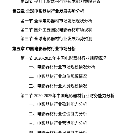
第四节 提升电影器材行业技术能力策略建议
第四章 全球电影器材行业发展态势分析
第一节 全球电影器材市场发展现状分析
第二节 国外主要国家电影器材市场现状
第三节 全球电影器材行业发展趋势预测
第五章 中国电影器材行业市场分析
第一节 2020-2025年中国电影器材行业规模情况
一、电影器材行业市场规模情况分析
二、电影器材行业单位规模情况
三、电影器材行业人员规模情况
第二节 2020-2025年中国电影器材行业财务能力分析
一、电影器材行业盈利能力分析
二、电影器材行业偿债能力分析
三、电影器材行业营运能力分析
四、电影器材行业发展能力分析