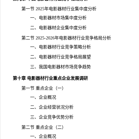
第一节 2025年电影器材行业集中度分析
一、电影器材市场集中度分析
二、电影器材企业集中度分析
第二节 2025-2026年电影器材行业竞争格局分析
一、电影器材行业竞争策略分析
二、电影器材行业竞争格局展望
三、我国电影器材市场竞争趋势
第十章 电影器材行业重点企业发展调研
第一节 重点企业（一）
一、企业概况
二、企业经营状况分析
三、企业竞争优势分析
第二节 重点企业（二）
一、企业概况