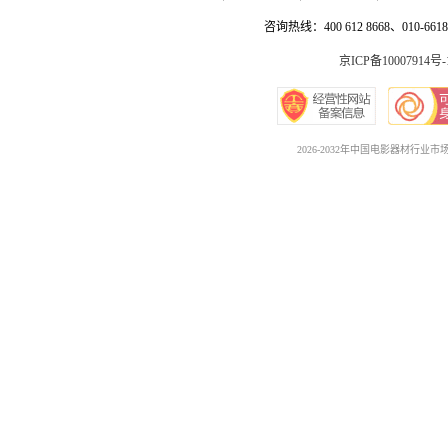
咨询热线：400 612 8668、010-6618 
京ICP备10007914号-
2026-2032年中国电影器材行