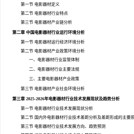
第一节 电影器材定义
第二节 电影器材行业特点
第三节 电影器材产业链分析
第二章 中国电影器材行业运行环境分析
第一节 电影器材运行经济环境分析
第二节 电影器材产业政策环境分析
一、电影器材行业监管体制
二、电影器材行业主要法规
三、主要电影器材产业政策
第三节 电影器材产业社会环境分析
第三章 2025-2026年电影器材行业技术发展现状及趋势分析
第一节 电影器材行业技术发展现状分析
第二节 国内外电影器材行业技术差距分析及差距形成的主要
第三节 电影器材行业技术发展方向、趋势预测