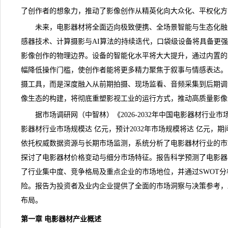
了创作者的想象力，推动了影像创作从精英化向大众化、平权化方
未来，电影器材将全面迈向极致便携、全场景智能与生态化融
感器技术、计算摄影与AI算法的持续迭代，口袋级设备将具备更
影像创作的物理边界。设备的智能化水平将大大提升，通过内置的
幅降低操作门槛，使创作者能将更多精力聚焦于叙事与情感表达。
摄工具，而是深度融入从前期拍摄、现场监看、音频采集到后期调
像生态的构建，将彻底重塑影视工业的运行方式，推动高质量影像
据市场调研网（中智林）《
2026-2032年中国电影器材行
影器材行业市场规模达 亿元，预计2032年市场规模将达 亿元，期
依托权威数据资源与长期市场监测，系统分析了电影器材行业的市
探讨了电影器材价格变动与细分市场特征。报告科学预测了电影器
了行业集中度、竞争格局及重点企业的市场地位，并通过SWOT
险。报告为投资者及业内企业提供了全面的市场洞察与决策参考，
布局。
第一章 电影器材产业概述