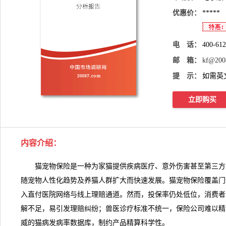
优惠价：
*****
电 话：
400-61
邮 箱：
kf@200
提 示：
如需英
立即购买
内容介绍
：
猫宠物保险是一种为家猫提供疾病医疗、意外伤害甚至第三方
随宠物人性化趋势及养猫人群扩大而快速发展。
猫宠物保险
覆盖门
入直付医院网络与线上理赔通道。然而，投保率仍处低位，消费者
解不足，易引发理赔纠纷；兽医诊疗标准不统一，保险公司难以精
威的猫病发病率数据库，制约产品精算科学性。