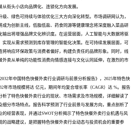
餐从街头小店向品牌化、连锁化方向发展。
级、绿色可持续与体验优化三大方向深化转型。
市场调研网
认为，
将成为创新主线，低脂低盐、药食同源等健康理念将深度融入菜品研
化输出将增强品牌文化辨识度。在运营层面，人工智能与大数据将驱
，实现从需求预测到库存管理的智能化决策。在可持续发展层面，可
造将响应环保政策与消费者偏好，构建负责任的品牌形象。同时，线
餐外卖从单纯的功能性消费向情感连接与文化认同延伸，在激烈的市
26-2032年中国特色快餐外卖行业调研与前景分析报告
》，2025年特色快
32年市场规模将达 亿元，期间年均复合增长率（CAGR）达 %。报告
分析了特色快餐外卖行业的现状、市场需求及市场规模，详细解读了
及细分市场特点。报告科学预测了行业前景与发展方向，重点剖析了
业的经营表现，并通过SWOT分析揭示了特色快餐外卖行业机遇与风
观的战略建议，是把握特色快餐外卖行业动态与投资机会的重要参