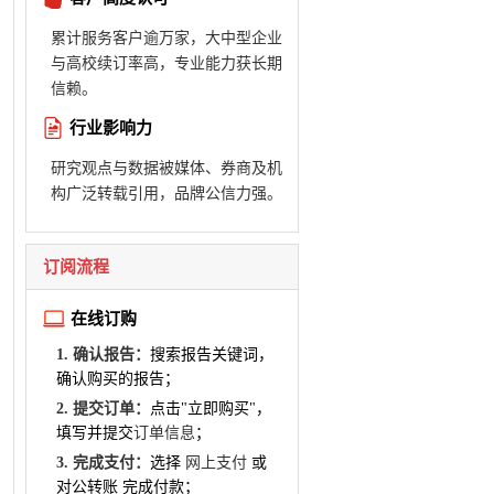
累计服务客户逾万家，大中型企业
与高校续订率高，专业能力获长期
信赖。
行业影响力
研究观点与数据被媒体、券商及机
构广泛转载引用，品牌公信力强。
订阅流程
在线订购
1. 确认报告：
搜索报告关键词，
确认购买的报告；
2. 提交订单：
点击"立即购买"，
填写并提交
订单信息
；
3. 完成支付：
选择
网上支付
或
对公转账 完成付款；