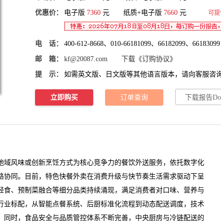
优惠价：
电子版
7360
元 纸质+电子版
7660
元
可提
电 话：
400-612-8668、010-66181099、66182099、66183099
邮 箱：
kf@20087.com
下载《订购协议》
提 示：
如需英文版、日文版等其他语言版本，请向客服咨
立即购买
订单查询
下载报告Do
域风味或创新烹饪方式为核心
竞争
力的餐饮外送服务，依托数字化
路协同。目前，
特色快餐外卖
在消费升级与快节奏生活需求驱动下呈
轻食、预制菜融合等细分品类持续涌现，满足消费者对口味、营养与
行业标配，从智能点餐系统、后厨标准化流程到动态配送调度，技术
。同时，食品安全与品质管控体系不断完善，中央厨房与冷链配送的