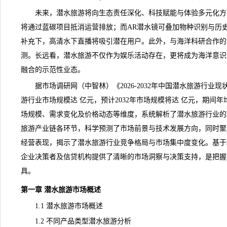
未来，潜水旅游将向生态责任深化、科技赋能与体验多元化方
将通过蓝碳项目抵消运营排放；而
AR
潜水镜可叠加物种识别与历
补充下，高清水下直播将吸引潜在用户。此外，与海洋科研合作的
测。长远看，潜水旅游不仅作为娱乐活动存在，更将成为海洋意识
融合的示范性业态。
据市场
调研
网（中智林）《
2026-2032年中国潜水旅游行
游行业市场
规模
达 亿元，预计2032年市场规模将达 亿元，期间年
场规模、需求变化及
价格
动态等维度，系统解析了潜水旅游行业的
旅游产业链各环节，科学预测了
市场前景
与技术发展方向，同时聚
经营表现，揭示了潜水旅游行业竞争格局与市场集中度变化。基于
企业决策者及信贷机构提供了清晰的市场洞察与决策支持，是把握
具。
第一章 潜水旅游市场概述
1.1 潜水旅游市场概述
1.2 不同产品类型潜水旅游分析