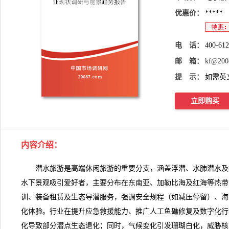
优惠价：
*****
电 话：
400-61
邮 箱：
kf@200
提 示：
如需英
立即购买
内容介绍
：
潜水旅游
是高端休闲旅游的重要分支，涵盖浮潜、水肺潜水及
水下景观吸引爱好者，主要分布在东南亚、加勒比海及红海等热带海域
训、装备租赁及生态导潜服务，强调安全规程（如减压停留）、海
化体验。行业在提升应急救援能力、推广人工鱼礁修复及数字化行
化导致部分潜点生态退化；同时，气候变化引发珊瑚白化，威胁核