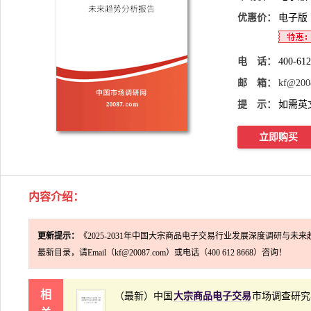
优惠价：
电子版
电 话：
400-61
邮 箱：
kf@200
提 示：
如需英
立即购买
内容介绍
：
更新提示：
《2025-2031年中国大宗商品电子交易行业发展深度调研与未
最新目录，请Email（kf@20087.com）或电话（400 612 8668）咨询！
相
（最新）中国
大宗商品电子交易
市场调查研究