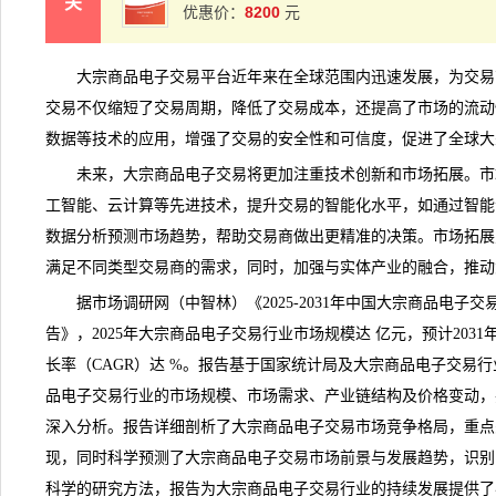
关
8200
优惠价：
元
大宗商品电子交易
平台近年来在全球范围内迅速发展，为交易
交易不仅缩短了交易周期，降低了交易成本，还提高了市场的流动
数据等技术的应用，增强了交易的安全性和可信度，促进了全球大
未来，大宗商品电子交易将更加注重技术创新和市场拓展。
市
工智能、云计算等先进技术，提升交易的智能化水平，如通过智能
数据分析预测市场
趋势
，帮助交易商做出更精准的决策。市场拓展
满足不同类型交易商的需求，同时，加强与实体产业的融合，推动
据
市场调研
网（中智林）《
2025-2031年中国大宗商品电
告
》，2025年大宗商品电子交易行业市场规模达 亿元，预计203
长率（CAGR）达 %。报告基于国家统计局及大宗商品电子交易
品电子交易行业的市场规模、市场需求、产业链结构及价格变动，
深入分析。报告详细剖析了大宗商品电子交易市场
竞争
格局，重点
现，同时科学预测了大宗商品电子交易市场前景与
发展趋势
，识别
科学的研究方法，报告为大宗商品电子交易行业的持续发展提供了