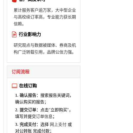
累计服务客户逾万家，大中型企业
与高校续订率高，专业能力获长期
信赖。
行业影响力
研究观点与数据被媒体、券商及机
构广泛转载引用，品牌公信力强。
订阅流程
在线订购
1. 确认报告：
搜索报告关键词，
确认购买的报告；
2. 提交订单：
点击"立即购买"，
填写并提交
订单信息
；
3. 完成支付：
选择
网上支付
或
对公转账 完成付款；