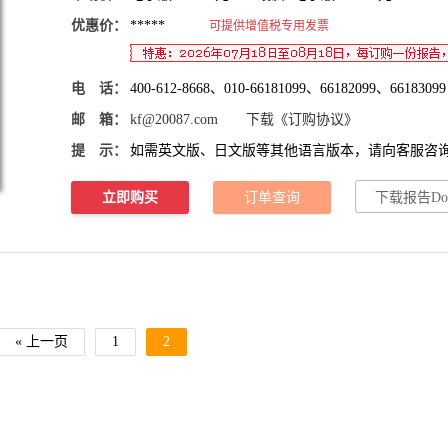
优惠价：
*****
可提供增值税专用发票
电 话：
400-612-8668、010-66181099、66182099、66183099
邮 箱：
kf@20087.com
下载《订购协议》
提 示：
如需英文版、日文版等其他语言版本，请向客服咨
立即购买
订单查询
下载报告Do
« 上一页
1
2