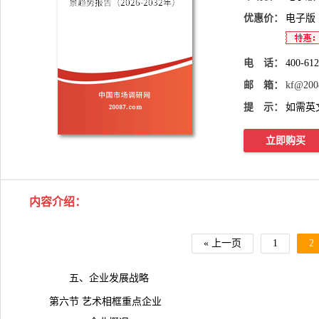
优惠价：
电子版
电 话：
400-61
邮 箱：
kf@200
提 示：
如需英
立即购买
内容介绍
：
« 上一页
1
2
五、企业发展战略
第六节 艺术相框重点企业