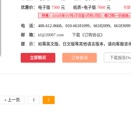
优惠价：
电子版
7360
元 纸质+电子版
7660
元
可提
电 话：
400-612-8668、010-66181099、66182099、66183099
邮 箱：
kf@20087.com
下载《订购协议》
提 示：
如需英文版、日文版等其他语言版本，请向客服咨
立即购买
订单查询
下载报告Do
« 上一页
1
2