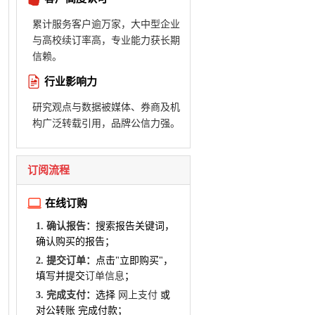
累计服务客户逾万家，大中型企业
与高校续订率高，专业能力获长期
信赖。
行业影响力
研究观点与数据被媒体、券商及机
构广泛转载引用，品牌公信力强。
订阅流程
在线订购
1. 确认报告：
搜索报告关键词，
确认购买的报告；
2. 提交订单：
点击"立即购买"，
填写并提交
订单信息
；
3. 完成支付：
选择
网上支付
或
对公转账 完成付款；