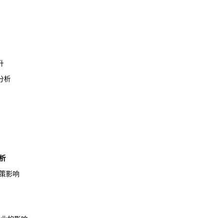
升
分析
析
策影响