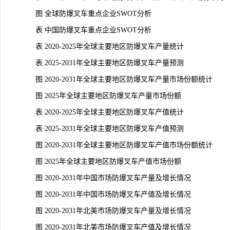
图 全球防爆叉车重点企业SWOT分析
表 中国防爆叉车重点企业SWOT分析
表 2020-2025年全球主要地区防爆叉车产量统计
表 2025-2031年全球主要地区防爆叉车产量预测
图 2020-2031年全球主要地区防爆叉车产量市场份额统计
图 2025年全球主要地区防爆叉车产量市场份额
表 2020-2025年全球主要地区防爆叉车产值统计
表 2025-2031年全球主要地区防爆叉车产值预测
图 2020-2031年全球主要地区防爆叉车产值市场份额统计
图 2025年全球主要地区防爆叉车产值市场份额
图 2020-2031年中国市场防爆叉车产量及增长情况
图 2020-2031年中国市场防爆叉车产值及增长情况
图 2020-2031年北美市场防爆叉车产量及增长情况
图 2020-2031年北美市场防爆叉车产值及增长情况