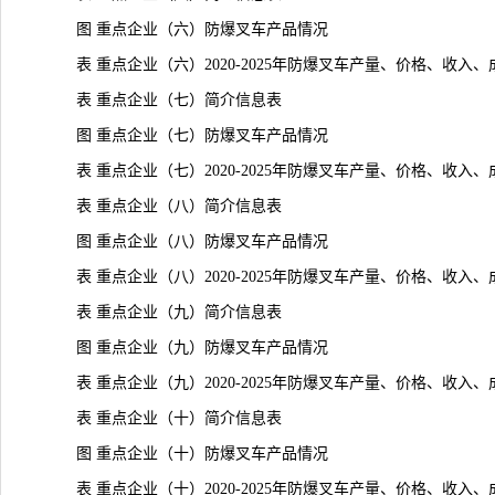
图 重点企业（六）防爆叉车产品情况
表 重点企业（六）2020-2025年防爆叉车产量、价格、收入
表 重点企业（七）简介信息表
图 重点企业（七）防爆叉车产品情况
表 重点企业（七）2020-2025年防爆叉车产量、价格、收入
表 重点企业（八）简介信息表
图 重点企业（八）防爆叉车产品情况
表 重点企业（八）2020-2025年防爆叉车产量、价格、收入
表 重点企业（九）简介信息表
图 重点企业（九）防爆叉车产品情况
表 重点企业（九）2020-2025年防爆叉车产量、价格、收入
表 重点企业（十）简介信息表
图 重点企业（十）防爆叉车产品情况
表 重点企业（十）2020-2025年防爆叉车产量、价格、收入