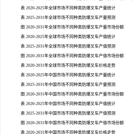
表 2020-2025年全球市场不同种类防爆叉车产量统计
表 2025-2031年全球市场不同种类防爆叉车产量预测
图 2020-2031年全球市场不同种类防爆叉车产量市场份额
表 2020-2025年全球市场不同种类防爆叉车产值统计
表 2025-2031年全球市场不同种类防爆叉车产值预测
图 2020-2031年全球市场不同种类防爆叉车产值市场份额
表 2020-2031年全球市场不同种类防爆叉车价格走势
表 2020-2025年中国市场不同种类防爆叉车产量统计
表 2025-2031年中国市场不同种类防爆叉车产量预测
图 2020-2031年中国市场不同种类防爆叉车产量市场份额
表 2020-2025年中国市场不同种类防爆叉车产值统计
表 2025-2031年中国市场不同种类防爆叉车产值预测
图 2020-2031年中国市场不同种类防爆叉车产值市场份额
表 2020-2031年中国市场不同种类防爆叉车价格走势