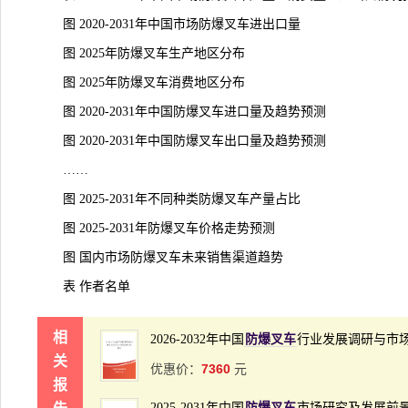
图 2020-2031年中国市场防爆叉车进出口量
图 2025年防爆叉车生产地区分布
图 2025年防爆叉车消费地区分布
图 2020-2031年中国防爆叉车进口量及趋势预测
图 2020-2031年中国防爆叉车出口量及趋势预测
……
图 2025-2031年不同种类防爆叉车
产量
占比
图 2025-2031年防爆叉车价格走势
预测
图 国内市场防爆叉车未来销售渠道趋势
表 作者名单
相
2026-2032年中国
防爆叉车
行业发展调研与市
关
7360
优惠价：
元
报
2025-2031年中国
防爆叉车
市场研究及发展前