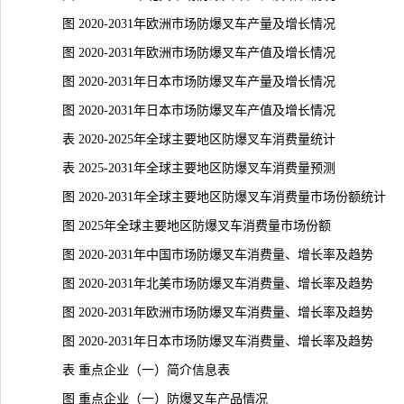
图 2020-2031年欧洲市场防爆叉车产量及增长情况
图 2020-2031年欧洲市场防爆叉车产值及增长情况
图 2020-2031年日本市场防爆叉车产量及增长情况
图 2020-2031年日本市场防爆叉车产值及增长情况
表 2020-2025年全球主要地区防爆叉车消费量统计
表 2025-2031年全球主要地区防爆叉车消费量预测
图 2020-2031年全球主要地区防爆叉车消费量市场份额统计
图 2025年全球主要地区防爆叉车消费量市场份额
图 2020-2031年中国市场防爆叉车消费量、增长率及趋势
图 2020-2031年北美市场防爆叉车消费量、增长率及趋势
图 2020-2031年欧洲市场防爆叉车消费量、增长率及趋势
图 2020-2031年日本市场防爆叉车消费量、增长率及趋势
表 重点企业（一）简介信息表
图 重点企业（一）防爆叉车产品情况