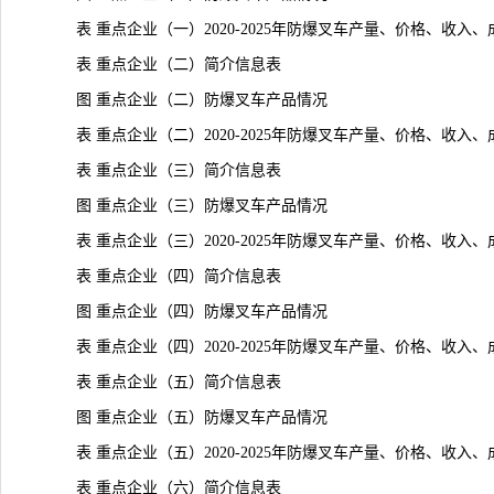
表 重点企业（一）2020-2025年防爆叉车产量、价格、收入
表 重点企业（二）简介信息表
图 重点企业（二）防爆叉车产品情况
表 重点企业（二）2020-2025年防爆叉车产量、价格、收入
表 重点企业（三）简介信息表
图 重点企业（三）防爆叉车产品情况
表 重点企业（三）2020-2025年防爆叉车产量、价格、收入
表 重点企业（四）简介信息表
图 重点企业（四）防爆叉车产品情况
表 重点企业（四）2020-2025年防爆叉车产量、价格、收入
表 重点企业（五）简介信息表
图 重点企业（五）防爆叉车产品情况
表 重点企业（五）2020-2025年防爆叉车产量、价格、收入
表 重点企业（六）简介信息表