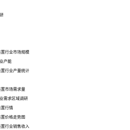
研
震装置行业市场规模
业
产能
装置行业
产量
统计
震装置市场需求量
行业需求区域调研
装置行情
震装置价格走势图
震装置行业销售收入