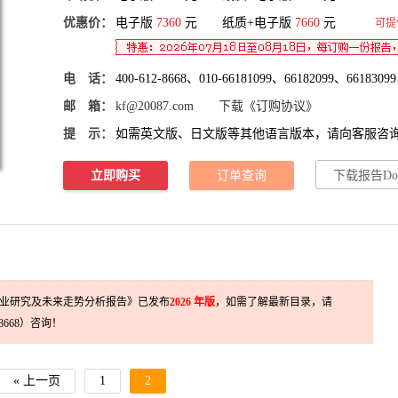
优惠价：
电子版
7360
元 纸质+电子版
7660
元
可提
电 话：
400-612-8668、010-66181099、66182099、66183099
邮 箱：
kf@20087.com
下载《订购协议》
提 示：
如需英文版、日文版等其他语言版本，请向客服咨
立即购买
订单查询
下载报告Do
置行业研究及未来走势分析报告》已发布
2026 年版
，如需了解最新目录，请
2 8668）咨询！
« 上一页
1
2