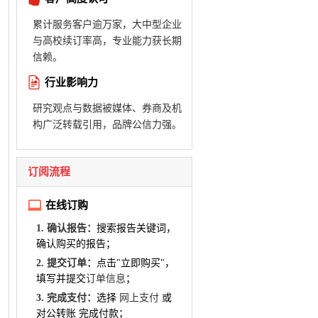
累计服务客户逾万家，大中型企业
与高校续订率高，专业能力获长期
信赖。
行业影响力
研究观点与数据被媒体、券商及机
构广泛转载引用，品牌公信力强。
订阅流程
在线订购
1. 确认报告：
搜索报告关键词，
确认购买的报告；
2. 提交订单：
点击"立即购买"，
填写并提交
订单信息
；
3. 完成支付：
选择
网上支付
或
对公转账 完成付款；